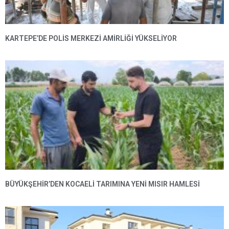
KARTEPE’DE POLIS MERKEZI AMIRLIĞI YÜKSELIYOR
BÜYÜKŞEHIR’DEN KOCAELI TARIMINA YENI MISIR HAMLESI