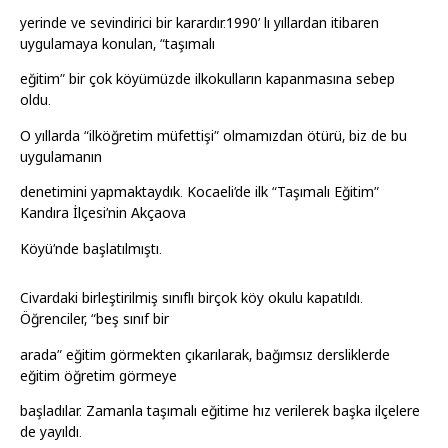
yerinde ve sevindirici bir karardır.1990’ lı yıllardan itibaren
uygulamaya konulan, “taşımalı
eğitim” bir çok köyümüzde ilkokulların kapanmasına sebep
oldu.
O yıllarda “ilköğretim müfettişi” olmamızdan ötürü, biz de bu
uygulamanın
denetimini yapmaktaydık. Kocaeli’de ilk “Taşımalı Eğitim”
Kandıra İlçesi’nin Akçaova
Köyü’nde başlatılmıştı.
Civardaki birleştirilmiş sınıflı birçok köy okulu kapatıldı.
Öğrenciler, “beş sınıf bir
arada” eğitim görmekten çıkarılarak, bağımsız dersliklerde
eğitim öğretim görmeye
başladılar. Zamanla taşımalı eğitime hız verilerek başka ilçelere
de yayıldı.