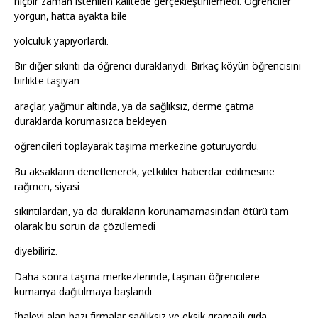
hiçbir zaman istenilen kalitede gerçekleştirilemedi. Öğrenciler
yorgun, hatta ayakta bile
yolculuk yapıyorlardı.
Bir diğer sıkıntı da öğrenci duraklarıydı. Birkaç köyün öğrencisini
birlikte taşıyan
araçlar, yağmur altında, ya da sağlıksız, derme çatma
duraklarda korumasızca bekleyen
öğrencileri toplayarak taşıma merkezine götürüyordu.
Bu aksakların denetlenerek, yetkililer haberdar edilmesine
rağmen, siyasi
sıkıntılardan, ya da durakların korunamamasından ötürü tam
olarak bu sorun da çözülemedi
diyebiliriz.
Daha sonra taşma merkezlerinde, taşınan öğrencilere
kumanya dağıtılmaya başlandı.
İhaleyi alan bazı firmalar sağlıksız ve eksik gramajlı gıda