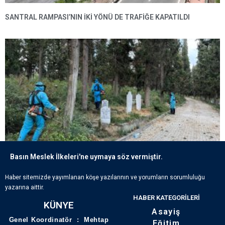
SANTRAL RAMPASI’NIN IKI YÖNÜ DE TRAFIĞE KAPATILDI
Basın Meslek İlkeleri'ne uymaya söz vermiştir.
ECDADIN IZLERI BÜYÜKŞEHIR’IN HASSASIYETIYLE YAŞATILIYOR
Haber sitemizde yayımlanan köşe yazılarının ve yorumların sorumluluğu
yazarına aittir.
HABER KATEGORILERI
KÜNYE
Asayiş
Genel Koordinatör : Mehtap
Eğitim