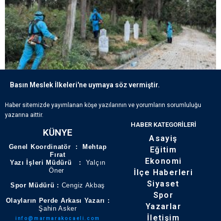
Basın Meslek İlkeleri'ne uymaya söz vermiştir.
ECDADIN IZLERI BÜYÜKŞEHIR’IN HASSASIYETIYLE YAŞATILIYOR
Haber sitemizde yayımlanan köşe yazılarının ve yorumların sorumluluğu
yazarına aittir.
HABER KATEGORILERI
KÜNYE
Asayiş
Genel Koordinatör : Mehtap
Eğitim
Fırat
Ekonomi
Yazı İşleri Müdürü :
Yalçın
Öner
İlçe Haberleri
Siyaset
Spor Müdürü :
Cengiz Akbaş
Spor
Olayların Perde Arkası Yazarı :
Yazarlar
Şahin Asker
İletişim
info@marmarakocaeli.com