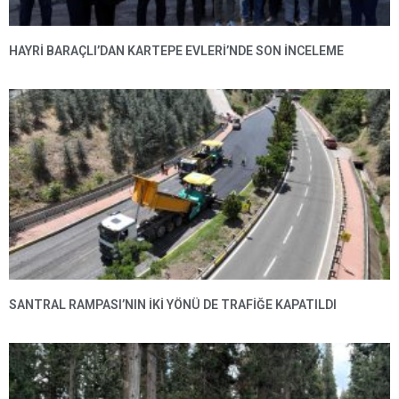
HAYRI BARAÇLI’DAN KARTEPE EVLERI’NDE SON INCELEME
SANTRAL RAMPASI’NIN IKI YÖNÜ DE TRAFIĞE KAPATILDI