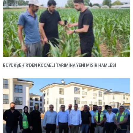
BÜYÜKŞEHIR’DEN KOCAELI TARIMINA YENI MISIR HAMLESI