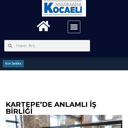
Son Dakika :
Kartepe Mhp ilçe Görev Bölümü Yaptı
KARTEPE’DE ANLAMLI İŞ
BIRLIĞI