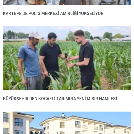
KARTEPE’DE POLIS MERKEZI AMIRLIĞI YÜKSELIYOR
BÜYÜKŞEHIR’DEN KOCAELI TARIMINA YENI MISIR HAMLESI