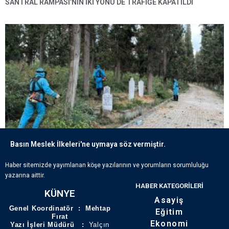
SANTRAL RAMPASI’NIN IKI YÖNÜ DE TRAFIĞE KAPATILDI
Basın Meslek İlkeleri'ne uymaya söz vermiştir.
ECDADIN IZLERI BÜYÜKŞEHIR’IN HASSASIYETIYLE YAŞATILIYOR
Haber sitemizde yayımlanan köşe yazılarının ve yorumların sorumluluğu
yazarına aittir.
HABER KATEGORILERI
KÜNYE
Asayiş
Genel Koordinatör : Mehtap
Eğitim
Fırat
Ekonomi
Yazı İşleri Müdürü :
Yalçın