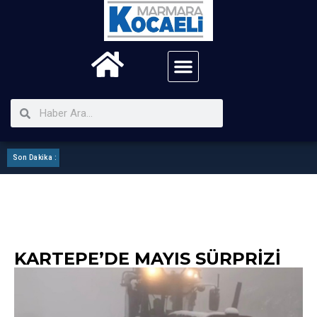
Son Dakika :
Kartepe Mhp ilçe Görev Bölümü Yaptı
KARTEPE’DE MAYIS SÜRPRIZI