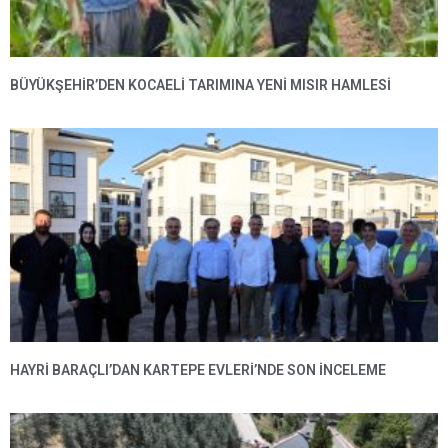
BÜYÜKŞEHIR’DEN KOCAELI TARIMINA YENI MISIR HAMLESI
HAYRI BARAÇLI’DAN KARTEPE EVLERI’NDE SON INCELEME