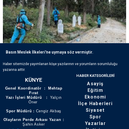
Basın Meslek İlkeleri'ne uymaya söz vermiştir.
ECDADIN IZLERI BÜYÜKŞEHIR’IN HASSASIYETIYLE YAŞATILIYOR
Haber sitemizde yayımlanan köşe yazılarının ve yorumların sorumluluğu
yazarına aittir.
HABER KATEGORILERI
KÜNYE
Asayiş
Genel Koordinatör : Mehtap
Eğitim
Fırat
Ekonomi
Yazı İşleri Müdürü :
Yalçın
Öner
İlçe Haberleri
Siyaset
Spor Müdürü :
Cengiz Akbaş
Spor
Olayların Perde Arkası Yazarı :
Yazarlar
Şahin Asker