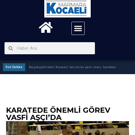
Son Dakika :
Büyükşehir’den Kocaeli tarımına yeni mısır hamlesi
KARATEDE ÖNEMLİ GÖREV
VASFİ AŞÇI’DA