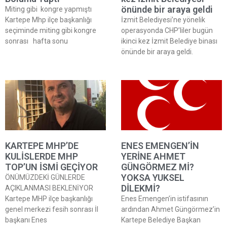
önünde bir araya geldi
Miting gibi kongre yapmıştı
Kartepe Mhp ilçe başkanlığı
İzmit Belediyesi’ne yönelik
seçiminde miting gibi kongre
operasyonda CHP’liler bugün
sonrası hafta sonu
ikinci kez İzmit Belediye binası
önünde bir araya geldi.
KARTEPE MHP’DE
ENES EMENGEN’İN
KULİSLERDE MHP
YERİNE AHMET
TOP’UN İSMİ GEÇİYOR
GÜNGÖRMEZ Mİ?
YOKSA YUKSEL
ÖNÜMÜZDEKİ GÜNLERDE
DİLEKMİ?
AÇIKLANMASI BEKLENİYOR
Kartepe MHP ilçe başkanlığı
Enes Emengen’in istifasının
genel merkezi fesih sonrası İl
ardından Ahmet Güngörmez’in
başkanı Enes
Kartepe Belediye Başkan