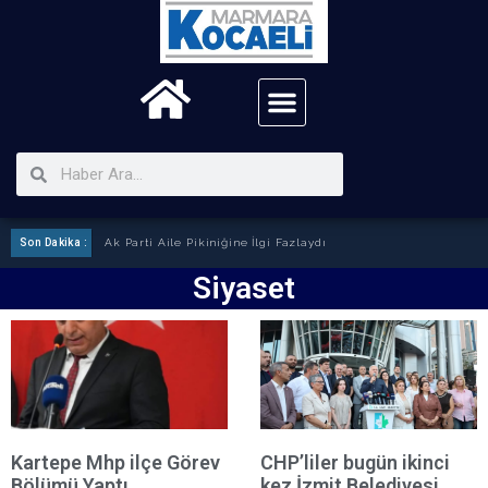
Son Dakika :
Ak Parti Aile Pikiniğine İlgi Fazlaydı
Siyaset
Kartepe Mhp ilçe Görev
CHP’liler bugün ikinci
Bölümü Yaptı
kez İzmit Belediyesi