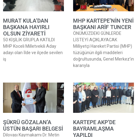
MURAT KULA’DAN
MHP KARTEPE’NİN YENİ
BAŞKANA HAYIRLI
BAŞKANI ARİF TUNCER
OLSUN ZİYARETİ
ÖNÜMÜZDEKİ GÜNLERDE
50 KİŞİLİK GRUPLA KATILDI
LİSTEYİ AÇIKLAYACAK
MHP Koceli Milletvekili Aday
Milliyetçi Hareket Partisi (MHP)
adayı olan İlde ve ilçede sevilen
tüzüğünün ilgili maddeleri
iş
doğrultusunda, Genel Merkez’in
kararıyla
ŞÜKRÜ GÖZALAN’A
KARTEPE AKP’DE
ÜSTÜN BAŞARI BELGESİ
BAYRAMLAŞMA
YAPILDI
Dilovası Kaymakamı Dr. Metin