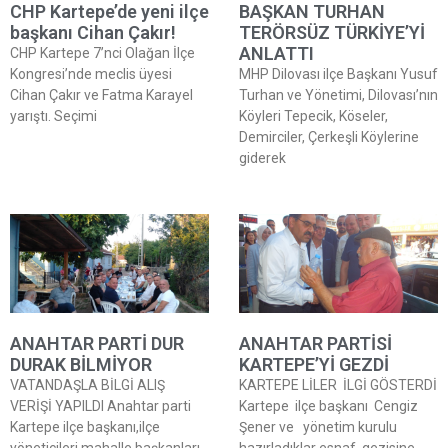
CHP Kartepe’de yeni ilçe
BAŞKAN TURHAN
başkanı Cihan Çakır!
TERÖRSÜZ TÜRKİYE’Yİ
ANLATTI
CHP Kartepe 7’nci Olağan İlçe
Kongresi’nde meclis üyesi
MHP Dilovası ilçe Başkanı Yusuf
Cihan Çakır ve Fatma Karayel
Turhan ve Yönetimi, Dilovası’nın
yarıştı. Seçimi
Köyleri Tepecik, Köseler,
Demirciler, Çerkeşli Köylerine
giderek
ANAHTAR PARTİ DUR
ANAHTAR PARTİSİ
DURAK BİLMİYOR
KARTEPE’Yİ GEZDİ
VATANDAŞLA BİLGİ ALIŞ
KARTEPE LİLER İLGİ GÖSTERDİ
VERİŞİ YAPILDI Anahtar parti
Kartepe ilçe başkanı Cengiz
Kartepe ilçe başkanı,ilçe
Şener ve yönetim kurulu