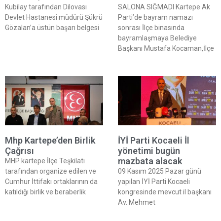
Kubilay tarafından Dilovası
SALONA SIĞMADI Kartepe Ak
Devlet Hastanesi müdürü Şükrü
Parti’de bayram namazı
Gözalan’a üstün başarı belgesi
sonrası İlçe binasında
bayramlaşmaya Belediye
Başkanı Mustafa Kocaman,İlçe
Mhp Kartepe’den Birlik
İYİ Parti Kocaeli İl
Çağrısı
yönetimi bugün
mazbata alacak
MHP kartepe İlçe Teşkilatı
tarafından organize edilen ve
09 Kasım 2025 Pazar günü
Cumhur İttifakı ortaklarının da
yapılan İYİ Parti Kocaeli
katıldığı birlik ve beraberlik
kongresinde mevcut il başkanı
Av. Mehmet