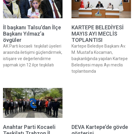
İl başkanı Talsu’dan İlçe
KARTEPE BELEDİYESİ
Başkanı Yılmaz’a
MAYIS AYI MECLİS
övgüler
TOPLANTISI
AK Parti kocaeli teşkilat üyeleri
Kartepe Belediye Başkanı Av.
arasında iletişimi güçlendirmek,
M. Mustafa Kocaman,
istişare ve değerlendirme
başkanlığında yapılan Kartepe
yapmak için 12 ilçe teşkilatı
Belediyesi mayıs Ayı meclis
toplantısında
Anahtar Parti Kocaeli
DEVA Kartepe’de gövde
Teşkilatı Trabzon İl
gösterisi