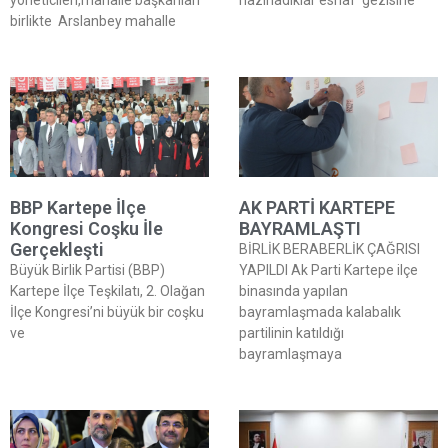
yöneticileri,mahalle başkanları
hazırladıklar esnaf gezisine
birlikte Arslanbey mahalle
BBP Kartepe İlçe
AK PARTİ KARTEPE
Kongresi Coşku İle
BAYRAMLAŞTI
Gerçekleşti
BİRLİK BERABERLİK ÇAĞRISI
Büyük Birlik Partisi (BBP)
YAPILDI Ak Parti Kartepe ilçe
Kartepe İlçe Teşkilatı, 2. Olağan
binasında yapılan
İlçe Kongresi’ni büyük bir coşku
bayramlaşmada kalabalık
ve
partilinin katıldığı
bayramlaşmaya