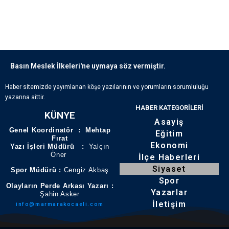
Basın Meslek İlkeleri'ne uymaya söz vermiştir.
Haber sitemizde yayımlanan köşe yazılarının ve yorumların sorumluluğu
yazarına aittir.
HABER KATEGORILERI
KÜNYE
Asayiş
Genel Koordinatör : Mehtap
Eğitim
Fırat
Ekonomi
Yazı İşleri Müdürü :
Yalçın
Öner
İlçe Haberleri
Siyaset
Spor Müdürü :
Cengiz Akbaş
Spor
Olayların Perde Arkası Yazarı :
Yazarlar
Şahin Asker
İletişim
info@marmarakocaeli.com