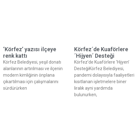
‘Körfez’ yazısı ilçeye
Körfez´de Kuaförlere
renk kattı
´Hijyen´ Desteği
Körfez Belediyesi, yeşil donatı
Körfez’de Kuaförlere ‘Hijyen’
alanlarının artırılması ve ilçenin
DesteğiKörfez Belediyesi,
modern kimliğinin önplana
pandemi dolayısıyla faaliyetleri
çıkartılması için çalışmalarını
kısıtlanan işletmelere biner
sürdürürken
liralık ayni yardımda
bulunurken,