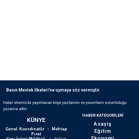
Basın Meslek İlkeleri'ne uymaya söz vermiştir.
Haber sitemizde yayımlanan köşe yazılarının ve yorumların sorumluluğu
yazarına aittir.
HABER KATEGORILERI
KÜNYE
Asayiş
Genel Koordinatör : Mehtap
Eğitim
Fırat
Ekonomi
Yazı İşleri Müdürü :
Yalçın