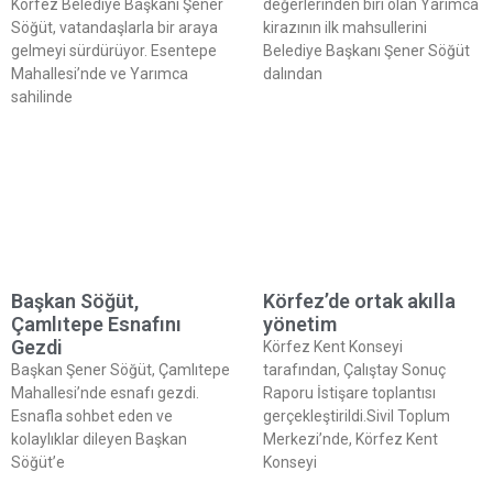
Körfez Belediye Başkanı Şener
değerlerinden biri olan Yarımca
Söğüt, vatandaşlarla bir araya
kirazının ilk mahsullerini
gelmeyi sürdürüyor. Esentepe
Belediye Başkanı Şener Söğüt
Mahallesi’nde ve Yarımca
dalından
sahilinde
Başkan Söğüt,
Körfez’de ortak akılla
Çamlıtepe Esnafını
yönetim
Gezdi
Körfez Kent Konseyi
Başkan Şener Söğüt, Çamlıtepe
tarafından, Çalıştay Sonuç
Mahallesi’nde esnafı gezdi.
Raporu İstişare toplantısı
Esnafla sohbet eden ve
gerçekleştirildi.Sivil Toplum
kolaylıklar dileyen Başkan
Merkezi’nde, Körfez Kent
Söğüt’e
Konseyi