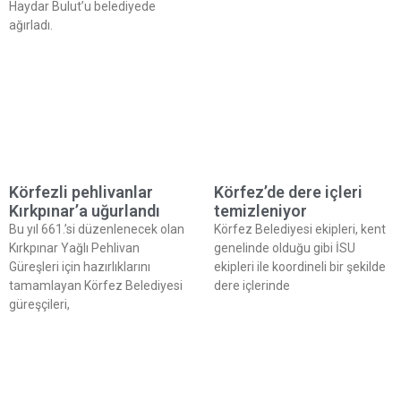
Haydar Bulut’u belediyede
ağırladı.
Körfezli pehlivanlar
Körfez’de dere içleri
Kırkpınar’a uğurlandı
temizleniyor
Bu yıl 661.’si düzenlenecek olan
Körfez Belediyesi ekipleri, kent
Kırkpınar Yağlı Pehlivan
genelinde olduğu gibi İSU
Güreşleri için hazırlıklarını
ekipleri ile koordineli bir şekilde
tamamlayan Körfez Belediyesi
dere içlerinde
güreşçileri,