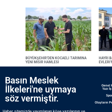
BÜYÜKŞEHIR’DEN KOCAELI TARIMINA
HAYRI 
YENI MISIR HAMLESI
EVLERI
Basın Meslek
Genel 
İlkeleri'ne uymaya
Yazı İ
söz vermiştir.
Spo
Olayların P
Haber sitemizde yayımlanan köşe yazılarının ve