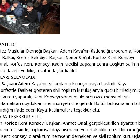
KATILDI
örfez Muşlular Derneği Başkanı Adem Kaya’nın üstlendiği programa; Kö
Kalkar, Körfez Belediye Başkanı Şener Söğüt, Körfez Kent Konseyi
al, Körfez Kent Konseyi Kadın Meclisi Başkanı Zehra Coşkun Salih’in
ıda davetli ve Muşlu vatandaşlar katıldı.
ILARI SELAMLADI
Başkanı Adem Kaya’nın selamlama konuşmasıyla başladı. Kaya
fez’de faaliyet gösteren sivil toplum kuruluşlarıyla güçlü bir iletişim i
vurgu yaparak, Kent Konseyi yönetimi ile protokol mensuplarını
rlamaktan duydukları memnuniyeti dile getirdi. Bu tür buluşmaların birl
irdiğini ifade eden Kaya, katılımcılara teşekkür etti.
RA TEŞEKKÜR ETTİ
n Körfez Kent Konseyi Başkanı Ahmet Önal, gerçekleştirilen ziyaretin b
lmanın ötesinde, toplumsal dayanışmanın ve ortak aklın güzel bir örneği
. Kent Konseyi olarak tüm hemşehri dernekleri ve sivil toplum kuruluşla