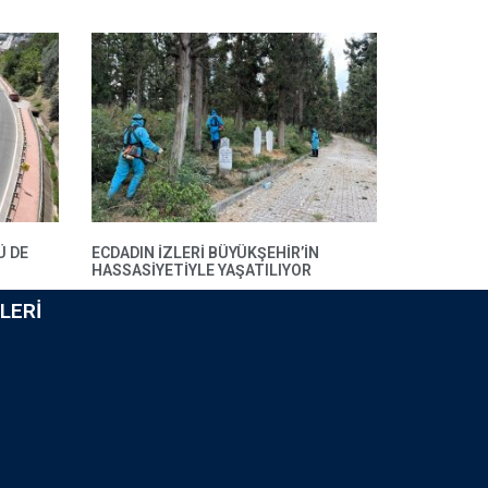
Ü DE
ECDADIN IZLERI BÜYÜKŞEHIR’IN
HASSASIYETIYLE YAŞATILIYOR
LERI
i