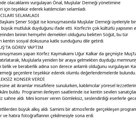
nde olacaklarını vurgulayan Önal, Muşlular Derneği yönetimine
ri için teşekkür ederek katılımcıları selamladı.
CILARI SELAMLADI
Başkanı Şener Söğüt ise konuşmasında Muşlular Derneği üyeleriyle bir
büyük mutluluk duyduğunu ifade etti. Körfez’in çok kültürlü yapısının 
erinden birinin hemşehri dernekleri olduğunu belirten Söğüt, bu tür
n kentin sosyal dokusuna katkı sunduğunu dile getirdi.
UŞ'TA GÖREV YAPTIM
onuşmasını yapan Körfez Kaymakamı Uğur Kalkar da geçmişte Muş’t
hatırlatarak, Muşlularla yeniden bir araya gelmekten duyduğu memnuni
ğin birlik ve beraberlik adına son derece anlamlı olduğunu vurgulayan Kal
emeği geçenlere teşekkür ederek olumlu değerlendirmelerde bulundu.
EKSİZ KONSER VERDİ
ne ait ikramlar misafirlere sunulurken, katılımcılar yöresel lezzetleri
ânı buldu. Programın ilerleyen saatlerinde ise kentin sevilen sanatçıla
iz sahne aldı. Mini konser veren Gömleksiz, seslendirdiği eserlerle gec
vetlilerden büyük alkış aldı. Samimi bir atmosferde gerçekleşen progra
er ve hatıra fotoğraflarının çekilmesiyle sona erdi.