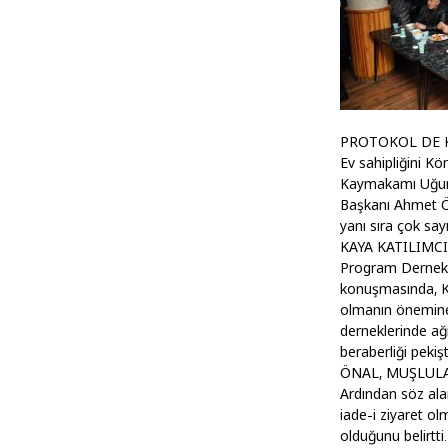
PROTOKOL DE 
Ev sahipliğini K
Kaymakamı Uğur 
Başkanı Ahmet Ön
yanı sıra çok say
KAYA KATILIMC
Program Dernek 
konuşmasında, Kör
olmanın önemine 
derneklerinde ağı
beraberliği pekişt
ÖNAL, MUŞLULA
Ardından söz ala
iade-i ziyaret o
olduğunu belirtti