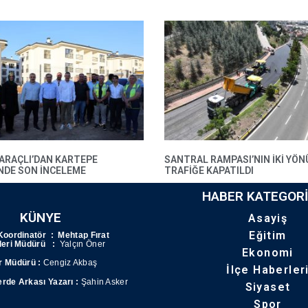
BARAÇLI’DAN KARTEPE
SANTRAL RAMPASI’NIN IKI YÖN
’NDE SON INCELEME
TRAFIĞE KAPATILDI
HABER KATEGORI
KÜNYE
Asayiş
Eğitim
Koordinatör : Mehtap Fırat
şleri Müdürü :
Yalçın Öner
Ekonomi
r Müdürü :
Cengiz Akbaş
İlçe Haberler
erde Arkası Yazarı :
Şahin Asker
Siyaset
Spor