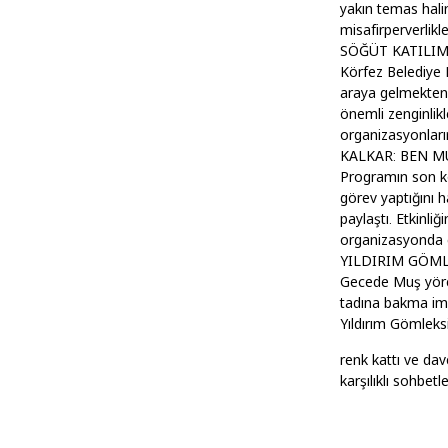
yakın temas hali
misafirperverlikle
SÖĞÜT KATILIM
Körfez Belediye 
araya gelmekten 
önemli zenginlikl
organizasyonları
KALKAR: BEN M
Programın son k
görev yaptığını 
paylaştı. Etkinli
organizasyonda 
YILDIRIM GÖML
Gecede Muş yöresi
tadına bakma imk
Yıldırım Gömleks
renk kattı ve da
karşılıklı sohbetl