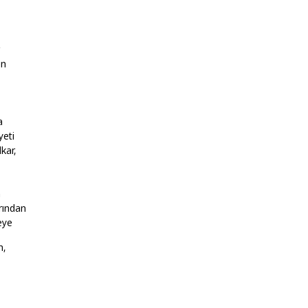
en
a
yeti
kar,
n
rından
eye
m,