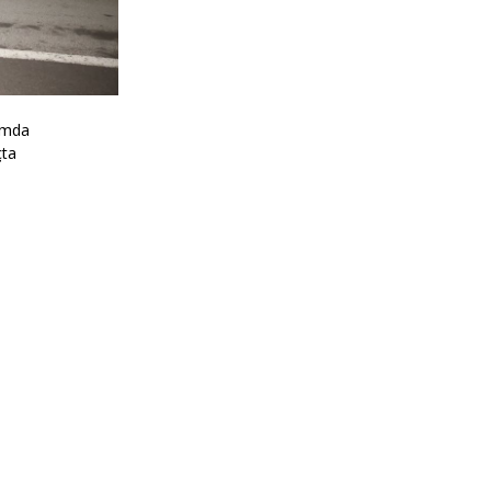
samda
çta