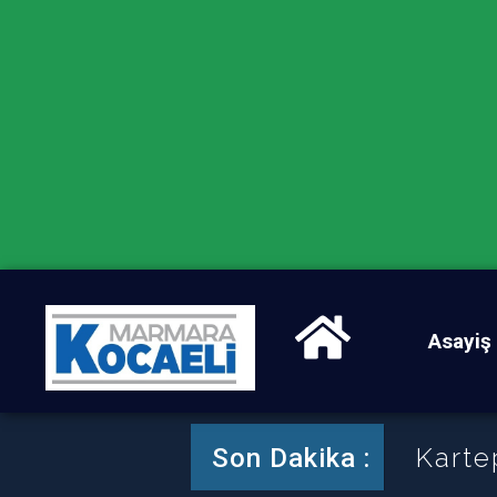
Asayiş
Karte
Son Dakika :