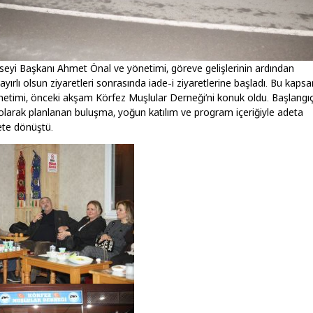
eyi Başkanı Ahmet Önal ve yönetimi, göreve gelişlerinin ardından
hayırlı olsun ziyaretleri sonrasında iade-i ziyaretlerine başladı. Bu kap
etimi, önceki akşam Körfez Muşlular Derneği’ni konuk oldu. Başlangı
 olarak planlanan buluşma, yoğun katılım ve program içeriğiyle adeta
ete dönüştü.