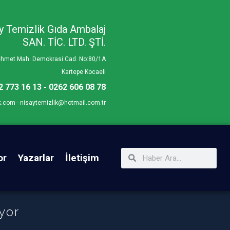
y Temizlik Gıda Ambalaj
SAN. TİC. LTD. ŞTİ.
Mehmet Mah. Demokrasi Cad. No:80/1A
Kartepe Kocaeli
2 773 16 13 - 0262 606 08 78
k.com - nisaytemizlik@hotmail.com.tr
or
Yazarlar
İletişim
yor