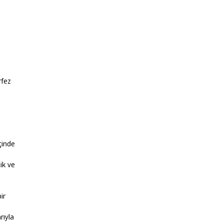
rfez
çinde
ik ve
ir
rıyla