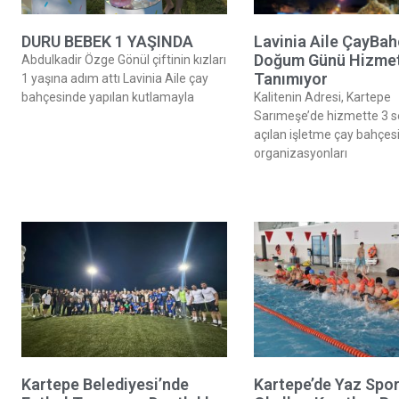
DURU BEBEK 1 YAŞINDA
Lavinia Aile ÇayBah
Doğum Günü Hizmett
Abdulkadir Özge Gönül çiftinin kızları
Tanımıyor
1 yaşına adım attı Lavinia Aile çay
bahçesinde yapılan kutlamayla
Kalitenin Adresi, Kartepe
Sarımeşe’de hizmette 3 
açılan işletme çay bahçes
organizasyonları
Kartepe Belediyesi’nde
Kartepe’de Yaz Spo