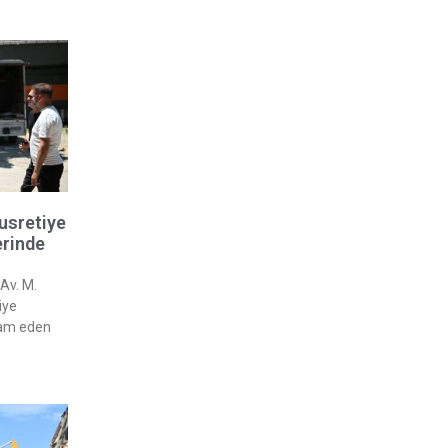
usretiye
erinde
Av. M.
iye
vam eden