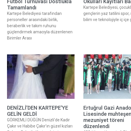
Futbol Turnuvası Dostlukla
Okulları Kayıtları Ba
Tamamlandı
Kartepe Belediyesi, çocukl
Kartepe Belediyesi tarafından
gençlerin yaz tatilini spor,
personeller arasındaki birlik,
bilim ve teknolojiyle iç içe
beraberlik ve takım ruhunu
güçlendirmek amacıyla düzenlenen
Birimler Arası
DENİZLİ’DEN KARTEPE’YE
Ertuğrul Gazi Anado
GELİN GELDİ
Lisesinde muhteşe
mezuniyet töreni
GÖRKEMLİ DÜĞÜN Denizli’de Kadir
düzenlendi
Çakır ve Habibe Çakır’ın güzel kızları