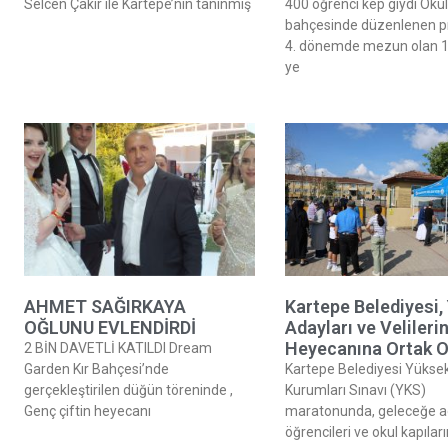
Selcen Çakır ile Kartepe’nin tanınmış
400 öğrenci kep giydi Okul
bahçesinde düzenlenen 
4. dönemde mezun olan 1
ye
AHMET SAĞIRKAYA
Kartepe Belediyesi,
OĞLUNU EVLENDİRDİ
Adayları ve Velileri
Heyecanına Ortak O
2 BİN DAVETLİ KATILDI Dream
Garden Kır Bahçesi’nde
Kartepe Belediyesi Yükse
gerçekleştirilen düğün töreninde ,
Kurumları Sınavı (YKS)
Genç çiftin heyecanı
maratonunda, geleceğe a
öğrencileri ve okul kapılar