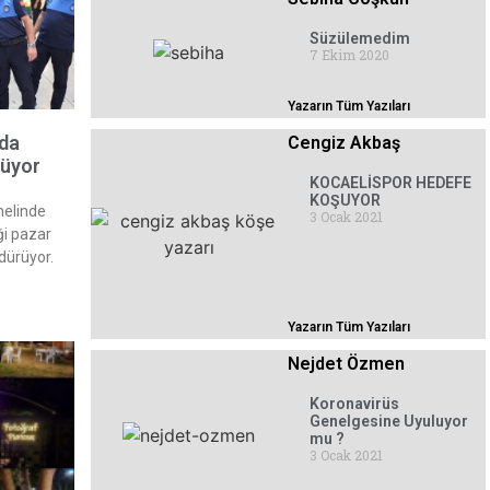
Süzülemedim
7 Ekim 2020
Yazarın Tüm Yazıları
rda
Cengiz Akbaş
rüyor
KOCAELİSPOR HEDEFE
KOŞUYOR
nelinde
3 Ocak 2021
ği pazar
rdürüyor.
Yazarın Tüm Yazıları
Nejdet Özmen
Koronavirüs
Genelgesine Uyuluyor
mu ?
3 Ocak 2021