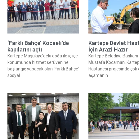
‘Farklı Bahçe’ Kocaeli’de
Kartepe Devlet Has
kapılarını açtı
İçin Arazi Hazır
Kartepe Maşukiye’deki doğa ile iç içe
Kartepe Belediye Başkanı 
konumunda hizmet serüvenine
Mustafa Kocaman, Kartep
başlangıç yapacak olan ‘Farklı Bahçe’
Hastanesi projesinde çok 
sosyal
aşamanın