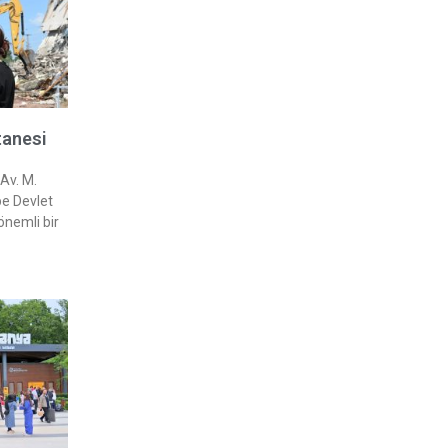
tanesi
Av. M.
e Devlet
önemli bir