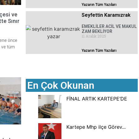
Yazarın Tüm Yazıları
çesi ve
Seyfettin Karamızrak
e Sınır
EMEKLİLER ACİL VE MAKUL
ZAM BEKLİYOR
11 Aralık 2025
sene önce
i ve tüm
Yazarın Tüm Yazıları
En Çok Okunan
FİNAL ARTIK KARTEPE’DE
Kartepe Mhp ilçe Görev...
r