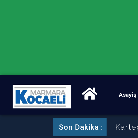
Asayiş
Karte
Son Dakika :