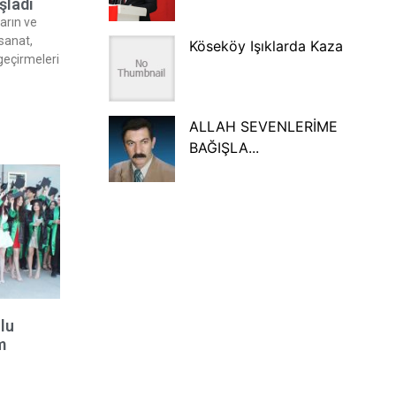
şladı
arın ve
 sanat,
Köseköy Işıklarda Kaza
 geçirmeleri
ALLAH SEVENLERİME
BAĞIŞLA...
lu
m