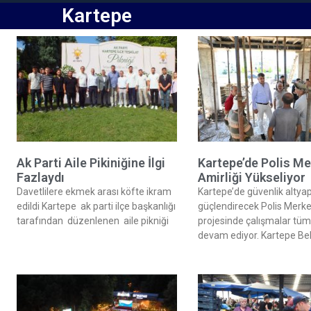
Kartepe
Ak Parti Aile Pikiniğine İlgi
Kartepe’de Polis Me
Fazlaydı
Amirliği Yükseliyor
Davetlilere ekmek arası köfte ikram
Kartepe’de güvenlik altyap
edildi Kartepe ak parti ilçe başkanlığı
güçlendirecek Polis Merke
tarafından düzenlenen aile pikniği
projesinde çalışmalar tüm 
devam ediyor. Kartepe Be