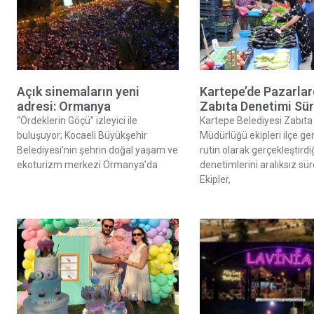
Açık sinemaların yeni
Kartepe’de Pazarla
adresi: Ormanya
Zabıta Denetimi Sü
“Ördeklerin Göçü” izleyici ile
Kartepe Belediyesi Zabıta
buluşuyor; Kocaeli Büyükşehir
Müdürlüğü ekipleri ilçe ge
Belediyesi’nin şehrin doğal yaşam ve
rutin olarak gerçekleştirdi
ekoturizm merkezi Ormanya’da
denetimlerini aralıksız sü
Ekipler,