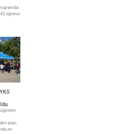
programda
42 öğrenci
 YKS
n
ldu
köğretim
dım atan
ında en