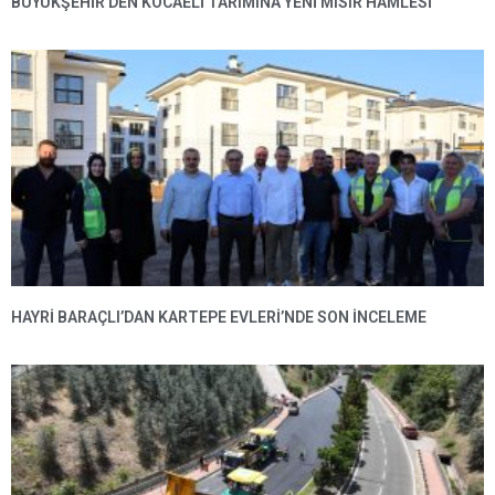
BÜYÜKŞEHIR’DEN KOCAELI TARIMINA YENI MISIR HAMLESI
HAYRI BARAÇLI’DAN KARTEPE EVLERI’NDE SON INCELEME