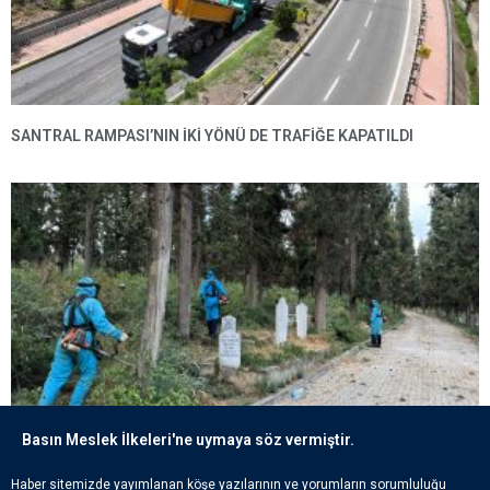
SANTRAL RAMPASI’NIN IKI YÖNÜ DE TRAFIĞE KAPATILDI
Basın Meslek İlkeleri'ne uymaya söz vermiştir.
ECDADIN IZLERI BÜYÜKŞEHIR’IN HASSASIYETIYLE YAŞATILIYOR
Haber sitemizde yayımlanan köşe yazılarının ve yorumların sorumluluğu