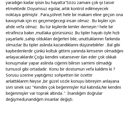
yaradığın kadar iyisin bu hayatta”Sözü zamanı çok iyi tasvir
etmektedir..Doyumsuz egolar, artık kontrol edilmeyecek
noktaya gelmiştir…Para,şöhret hele bir makam eline geçsin ona
kavuşmak için es geçemeğecegi insan olmaz ..Bu kişiler için
ahde vefa olmaz.. Bu tür kişilerde kimler demeyin ! hele bir
etrafinıza bakın ,mutlaka görürsünüz..Bu tipler hayatı öyle hızlı
yaşarlarki ,sahip oldukları değerleri bile, unuttuklarının farkında
olmazlar..Bu tipler aslında kazandiklarını düşünebilirler ..Bal gibi
kaybedenlerdir çünkü koltuk gittimi yanında kimsenin olmadığını
anlayacaklardır..Çoğu kendini vatansever ilan eder çok okkalı
konuşmalar yapar aslinda ciğerini bilirsin samimi olmadığı
turnusol gibi ortadadır.. Konu bir dostumun vefa kaldımı ki ?
Sorusu üzerine yaptığımız sohpetten bir özettir
anlattıklarım.Neyse ,bir güzel sözle konuyu bitireyim anlayana
sivri sinek saz “Kendini çok beğenmişler Kul katında,Ne kendini
beğenmişler var toprak altında..”. İnandığım doğrular
değişmedi,inandığım insanlar değişti..