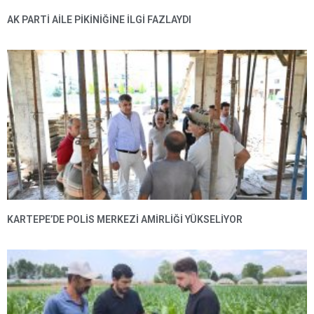
AK PARTI AILE PIKINIĞINE İLGI FAZLAYDI
KARTEPE’DE POLIS MERKEZI AMIRLIĞI YÜKSELIYOR