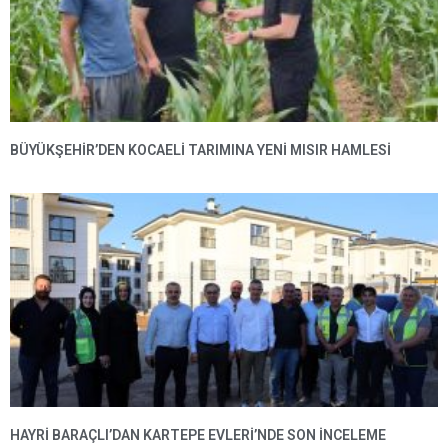
BÜYÜKŞEHIR’DEN KOCAELI TARIMINA YENI MISIR HAMLESI
HAYRI BARAÇLI’DAN KARTEPE EVLERI’NDE SON INCELEME