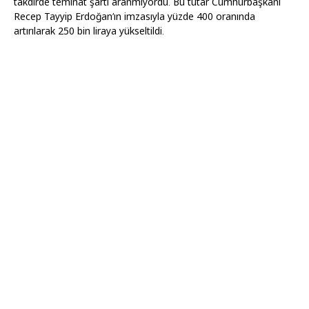
takdirde teminat şartı aranmıyordu. Bu tutar Cumhurbaşkanı
Recep Tayyip Erdoğan’ın imzasıyla yüzde 400 oranında
artırılarak 250 bin liraya yükseltildi.