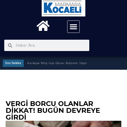
Ak Parti Aile Pikiniğine İlgi Fazlaydı
Son Dakika :
VERGI BORCU OLANLAR
DIKKAT! BUGÜN DEVREYE
GIRDI