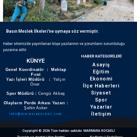
Basın Meslek İlkeleri'ne uymaya söz vermiştir.
ECDADIN IZLERI BÜYÜKŞEHIR’IN HASSASIYETIYLE YAŞATILIYOR
Haber sitemizde yayımlanan köşe yazılarının ve yorumların sorumluluğu
yazarına aittir.
HABER KATEGORILERI
KÜNYE
Asayiş
Genel Koordinatör : Mehtap
Eğitim
Fırat
Ekonomi
Yazı İşleri Müdürü :
Yalçın
Öner
İlçe Haberleri
Siyaset
Spor Müdürü :
Cengiz Akbaş
Spor
Olayların Perde Arkası Yazarı :
Yazarlar
Şahin Asker
İletişim
info@marmarakocaeli.com
Copyright © 2026 Tüm hakları saklıdır. MARMARA KOCAELİ