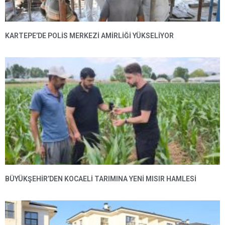
KARTEPE’DE POLIS MERKEZI AMIRLIĞI YÜKSELIYOR
BÜYÜKŞEHIR’DEN KOCAELI TARIMINA YENI MISIR HAMLESI