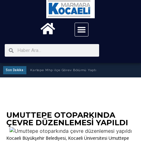
Ak Parti Aile Pikiniğine İlgi Fazlaydı
Son Dakika :
Son Dakika :
UMUTTEPE OTOPARKINDA
ÇEVRE DÜZENLEMESI YAPILDI
Kocaeli Büyükşehir Belediyesi, Kocaeli Üniversitesi Umuttepe