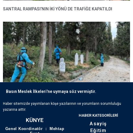
SANTRAL RAMPASI’NIN IKI YÖNÜ DE TRAFIĞE KAPATILDI
Basın Meslek İlkeleri'ne uymaya söz vermiştir.
ECDADIN IZLERI BÜYÜKŞEHIR’IN HASSASIYETIYLE YAŞATILIYOR
Haber sitemizde yayımlanan köşe yazılarının ve yorumların sorumluluğu
yazarına aittir.
HABER KATEGORILERI
KÜNYE
Asayiş
Genel Koordinatör : Mehtap
Eğitim