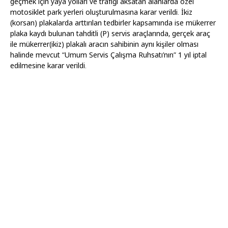
geçmek için yaya yolları ve trafiği aksatan alanlarda özel
motosiklet park yerleri oluşturulmasına karar verildi. İkiz
(korsan) plakalarda arttırılan tedbirler kapsamında ise mükerrer
plaka kaydı bulunan tahditli (P) servis araçlarında, gerçek araç
ile mükerrer(ikiz) plakalı aracın sahibinin aynı kişiler olması
halinde mevcut “Umum Servis Çalışma Ruhsatı’nın” 1 yıl iptal
edilmesine karar verildi.