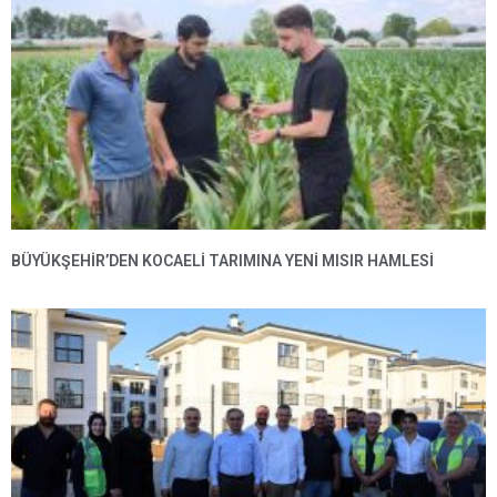
BÜYÜKŞEHIR’DEN KOCAELI TARIMINA YENI MISIR HAMLESI