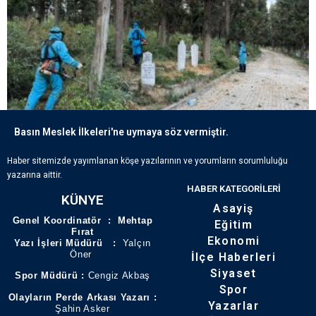
Basın Meslek İlkeleri'ne uymaya söz vermiştir.
ECDADIN IZLERI BÜYÜKŞEHIR’IN HASSASIYETIYLE YAŞATILIYOR
Haber sitemizde yayımlanan köşe yazılarının ve yorumların sorumluluğu
yazarına aittir.
HABER KATEGORILERI
KÜNYE
Asayiş
Genel Koordinatör : Mehtap
Eğitim
Fırat
Ekonomi
Yazı İşleri Müdürü :
Yalçın
Öner
İlçe Haberleri
Siyaset
Spor Müdürü :
Cengiz Akbaş
Spor
Olayların Perde Arkası Yazarı :
Yazarlar
Şahin Asker