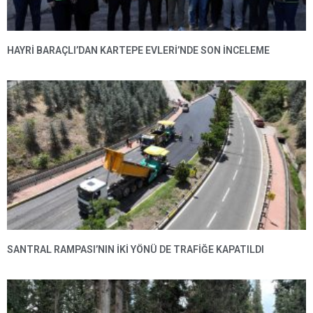
HAYRI BARAÇLI’DAN KARTEPE EVLERI’NDE SON INCELEME
SANTRAL RAMPASI’NIN IKI YÖNÜ DE TRAFIĞE KAPATILDI