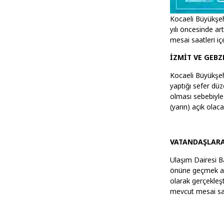
Kocaeli Büyükşehi
yılı öncesinde ar
mesai saatleri iç
İZMİT VE GEBZ
Kocaeli Büyükşeh
yaptığı sefer düz
olması sebebiyle
(yarın) açık olaca
VATANDAŞLARA
Ulaşım Dairesi B
önüne geçmek ama
olarak gerçekleş
mevcut mesai saa