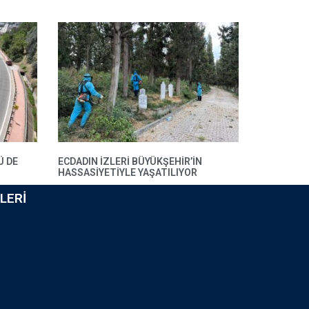
Ü DE
ECDADIN IZLERI BÜYÜKŞEHIR’IN
HASSASIYETIYLE YAŞATILIYOR
LERI
i