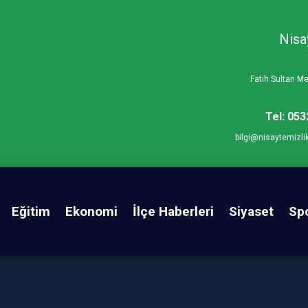
Nisa
Fatih Sultan 
Tel: 053
bilgi@nisaytemizli
Eğitim
Ekonomi
İlçe Haberleri
Siyaset
Sp
pe Mhp ilçe Görev Bölümü Yaptı