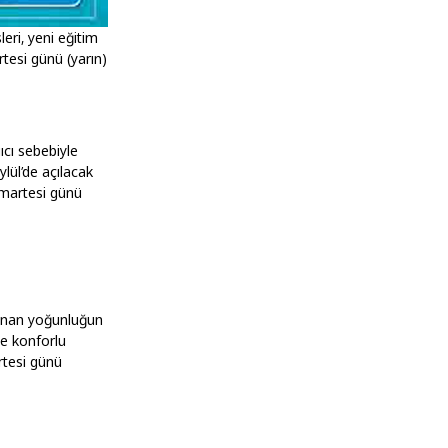
eri, yeni eğitim
tesi günü (yarın)
ıcı sebebiyle
ylül’de açılacak
umartesi günü
şanan yoğunluğun
ve konforlu
rtesi günü