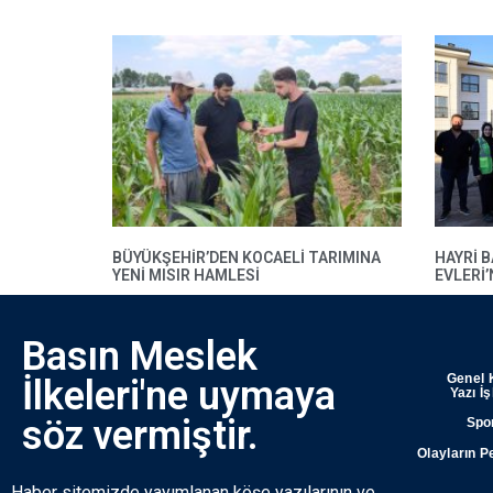
BÜYÜKŞEHIR’DEN KOCAELI TARIMINA
HAYRI 
YENI MISIR HAMLESI
EVLERI
Basın Meslek
Genel 
İlkeleri'ne uymaya
Yazı İ
söz vermiştir.
Spo
Olayların P
Haber sitemizde yayımlanan köşe yazılarının ve