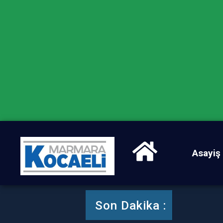
Asayiş
Karte
Son Dakika :