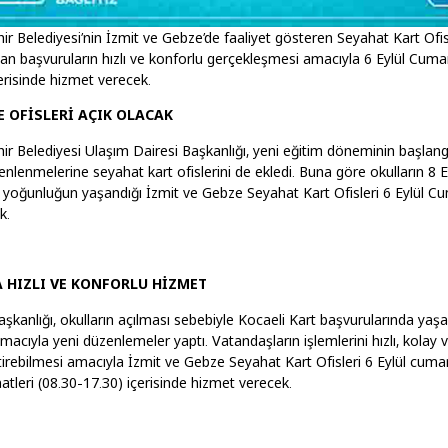
r Belediyesi’nin İzmit ve Gebze’de faaliyet gösteren Seyahat Kart Ofisl
tan başvuruların hızlı ve konforlu gerçekleşmesi amacıyla 6 Eylül Cumar
erisinde hizmet verecek.
E OFİSLERİ AÇIK OLACAK
ir Belediyesi Ulaşım Dairesi Başkanlığı, yeni eğitim döneminin başlang
enlenmelerine seyahat kart ofislerini de ekledi. Buna göre okulların 8 E
 yoğunluğun yaşandığı İzmit ve Gebze Seyahat Kart Ofisleri 6 Eylül C
k.
 HIZLI VE KONFORLU HİZMET
aşkanlığı, okulların açılması sebebiyle Kocaeli Kart başvurularında ya
cıyla yeni düzenlemeler yaptı. Vatandaşların işlemlerini hızlı, kolay 
tirebilmesi amacıyla İzmit ve Gebze Seyahat Kart Ofisleri 6 Eylül cuma
tleri (08.30-17.30) içerisinde hizmet verecek.