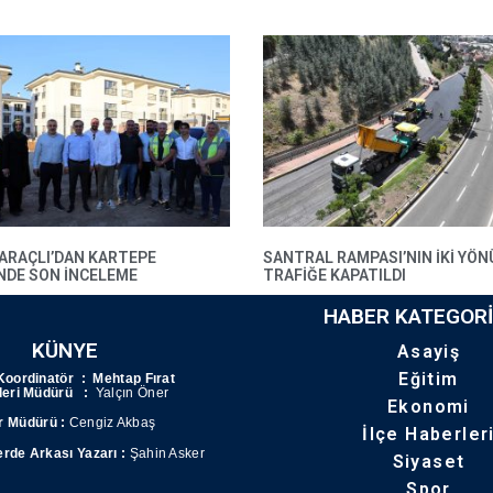
BARAÇLI’DAN KARTEPE
SANTRAL RAMPASI’NIN IKI YÖN
’NDE SON INCELEME
TRAFIĞE KAPATILDI
HABER KATEGORI
KÜNYE
Asayiş
Eğitim
Koordinatör : Mehtap Fırat
şleri Müdürü :
Yalçın Öner
Ekonomi
r Müdürü :
Cengiz Akbaş
İlçe Haberler
erde Arkası Yazarı :
Şahin Asker
Siyaset
Spor