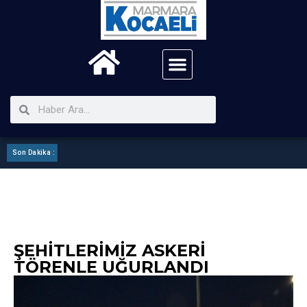
Son Dakika :
Kartepe Mhp ilçe Görev Bölümü Yaptı
ŞEHITLERIMIZ ASKERI
TÖRENLE UĞURLANDI