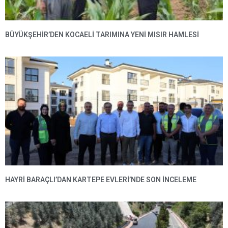
BÜYÜKŞEHIR’DEN KOCAELI TARIMINA YENI MISIR HAMLESI
HAYRI BARAÇLI’DAN KARTEPE EVLERI’NDE SON INCELEME