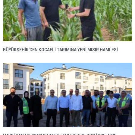
BÜYÜKŞEHIR’DEN KOCAELI TARIMINA YENI MISIR HAMLESI