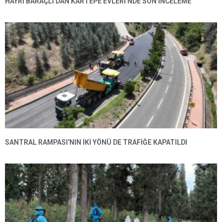
HAYRI BARAÇLI’DAN KARTEPE EVLERI’NDE SON INCELEME
SANTRAL RAMPASI’NIN IKI YÖNÜ DE TRAFIĞE KAPATILDI