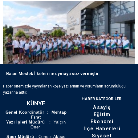
Basın Meslek İlkeleri'ne uymaya söz vermiştir.
KARTEPE’DE YAZ SPOR OKULLARINA YOĞUN İLGI
Haber sitemizde yayımlanan köşe yazılarının ve yorumların sorumluluğu
yazarına aittir.
HABER KATEGORILERI
KÜNYE
Asayiş
Genel Koordinatör : Mehtap
Eğitim
Fırat
Ekonomi
Yazı İşleri Müdürü :
Yalçın
Öner
İlçe Haberleri
Siyaset
Spor Müdürü :
Cengiz Akbaş