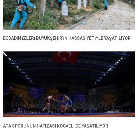
ECDADIN IZLERI BÜYÜKŞEHIR’IN HASSASIYETIYLE YAŞATILIYOR
ATA SPORUNUN HAFIZASI KOCAELI’DE YAŞATILIYOR