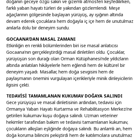
doğanın geceye özgü sakin ve gizemli atmosferi keşfedilirken,
farklı yaban hayatı türleri de yakından gözlemlendi. Meşe
ağaçlarının gölgesinde başlayan yürüyüş, ay ışığının altında
devam ederek çocuklara hem doğayla iç içe hem de unutulmaz
anılarla dolu bir deneyim sundu.
GOCAANA’DAN MASAL ZAMANI
Etkinliğin en renkli bölümlerinden biri ise masal anlatıcısı
Gocaana’nın gerçekleştirdiği masal dinletileri oldu. Çocuklar,
yürüyüşün son durağı olan Orman Kütüphanesi’nde yıldızların
altında anlatılan hikâyelerle hem eğlendi hem de kültürel bir
deneyim yaşadı. Masallar, hem doğa sevgisini hem de
paylaşmanın önemini vurgulayan içerikleriyle minik dinleyicilerin
ilgisini çekti.
TEDAVİSİ TAMAMLANAN KUKUMAV DOĞAYA SALINDI
Gece yürüyüşü ve masal dinletisinin ardından, tedavisi için
Ormanya Yaban Hayatı Kurtarma ve Rehabilitasyon Merkezi’ne
getirilen kukumav kuşu doğaya salındı. Uzman veteriner
hekimler tarafından bakım ve tedavisi tamamlanan kukumav,
çocukların alkışları eşliğinde doğaya salındı. Bu anlamlı an, hem
doğa koruma bilincini pekiştirdi hem de katılımcılara unutulmaz