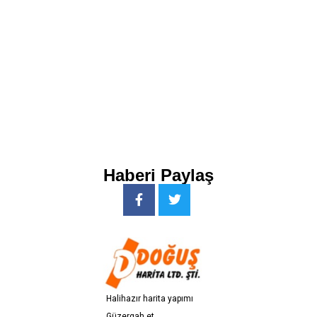
Haberi Paylaş
H
a
l
i
h
a
z
ı
r
h
a
r
i
t
a
y
a
p
ı
m
ı
G
ü
z
e
r
g
a
h
e
t
ü
d
l
e
r
i