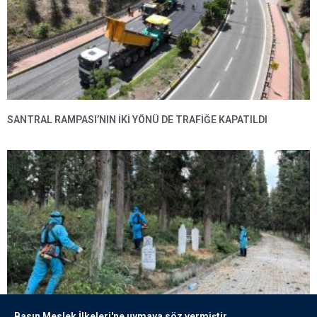
SANTRAL RAMPASI’NIN IKI YÖNÜ DE TRAFIĞE KAPATILDI
Basın Meslek İlkeleri'ne uymaya söz vermiştir.