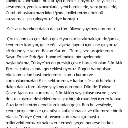
kalbini kazanmaktır’ düsturuyla hareket ediyoruz. 18 yıldır, hız
kesmeden, yeni kazanımlarla, yeni hamlelerle, yeni projelerle;
Cumhurbaşkanımızın liderliğinde; milletimizin gönlünü
kazanmak için çalışıyoruz” diye konuştu.
“Sıfır atık hareketi dalga dalga tüm ülkeye yayılmış durumda”
“Çocuklarımıza çok daha güzel yarınlar bırakmak için doğamızı,
çevremizi koruyor, geleceğe taşıma gayreti içerisine giriyoruz”
sözlerine yer veren Bakan Kurum, “Tüm çevre projelerimizi
Sayın Emine Erdoğan Hanımefendinin himayelerinde
başlattığımız, Türkiye’nin en prestijli çevre hareketi olan Sıfır Atık
Projesi çatısı altında gerçekleştiriyoruz. Bugün hamdolsun,
okullarımızdan hastanelerimize, kamu kurum ve
kuruluşlarımızdan özel sektörümüze kadar sıfır atık hareketi
dalga dalga tüm ülkeye yayılmış durumda. Dün de Türkiye
Çevre Ajansı’nın kurulması, Sıfır Atık’ın yaygınlaşması ve çevre
dostu ulaşımın desteklenmesi gibi birçok maddeyi içeren kanun
Gazi Meclisimizin genel kurulundan geçti. Ben bu vesileyle,
çevre projelerimize çok büyük katkı sunacak ve ülkemizde bir ilk
olacak Türkiye Çevre Ajansının kurulması için başta
milletvekillerimiz olmak üzere emeği geçen herkese bir kez