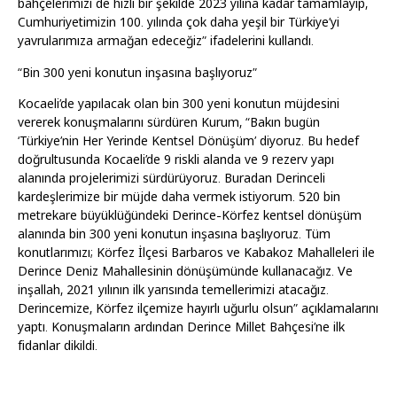
bahçelerimizi de hızlı bir şekilde 2023 yılına kadar tamamlayıp,
Cumhuriyetimizin 100. yılında çok daha yeşil bir Türkiye’yi
yavrularımıza armağan edeceğiz” ifadelerini kullandı.
“Bin 300 yeni konutun inşasına başlıyoruz”
Kocaeli’de yapılacak olan bin 300 yeni konutun müjdesini
vererek konuşmalarını sürdüren Kurum, “Bakın bugün
‘Türkiye’nin Her Yerinde Kentsel Dönüşüm’ diyoruz. Bu hedef
doğrultusunda Kocaeli’de 9 riskli alanda ve 9 rezerv yapı
alanında projelerimizi sürdürüyoruz. Buradan Derinceli
kardeşlerimize bir müjde daha vermek istiyorum. 520 bin
metrekare büyüklüğündeki Derince-Körfez kentsel dönüşüm
alanında bin 300 yeni konutun inşasına başlıyoruz. Tüm
konutlarımızı; Körfez İlçesi Barbaros ve Kabakoz Mahalleleri ile
Derince Deniz Mahallesinin dönüşümünde kullanacağız. Ve
inşallah, 2021 yılının ilk yarısında temellerimizi atacağız.
Derincemize, Körfez ilçemize hayırlı uğurlu olsun” açıklamalarını
yaptı. Konuşmaların ardından Derince Millet Bahçesi’ne ilk
fidanlar dikildi.