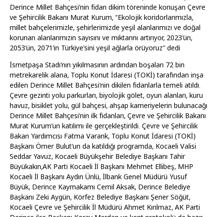
Derince Millet Bahçesi’nin fidan dikim töreninde konuşan Çevre
ve Şehircilik Bakanı Murat Kurum, “Ekolojik koridorlarımızla,
millet bahçelerimizle, şehirlerimizde yeşil alanlarımızı ve doğal
korunan alanlarımızın sayısını ve miktarını artırıyor, 2023’ün,
2053’ün, 2071’in Türkiye’sini yeşil ağlarla örüyoruz” dedi
İsmetpaşa Stadı’nın yıkılmasının ardından boşalan 72 bin
metrekarelik alana, Toplu Konut İdaresi (TOKİ) tarafından inşa
edilen Derince Millet Bahçesi’nin dikilen fidanlarla temeli atıldı.
Çevre gezinti yolu parkurları, biyolojik gölet, oyun alanları, kuru
havuz, bisiklet yolu, gül bahçesi, ahşap kameriyelerin bulunacağı
Derince Millet Bahçesi’nin ilk fidanları, Çevre ve Şehircilik Bakanı
Murat Kurum’un katılımı ile gerçekleştirildi. Çevre ve Şehircilik
Bakan Yardımcısı Fatma Varank, Toplu Konut İdaresi (TOKİ)
Başkanı Ömer Bulut’un da katıldığı programda, Kocaeli Valisi
Seddar Yavuz, Kocaeli Büyükşehir Belediye Başkanı Tahir
Büyükakın,AK Parti Kocaeli İl Başkanı Mehmet Ellibeş, MHP
Kocaeli İl Başkanı Aydın Ünlü, İlbank Genel Müdürü Yusuf
Büyük, Derince Kaymakamı Cemil Aksak, Derince Belediye
Başkanı Zeki Aygün, Körfez Belediye Başkanı Şener Söğüt,
Kocaeli Çevre ve Şehircilik İl Müdürü Ahmet Kırılmaz, AK Parti