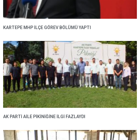
KARTEPE MHP ILÇE GÖREV BÖLÜMÜ YAPTI
AK PARTI AILE PIKINIĞINE İLGI FAZLAYDI