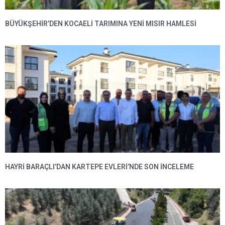
BÜYÜKŞEHIR’DEN KOCAELI TARIMINA YENI MISIR HAMLESI
HAYRI BARAÇLI’DAN KARTEPE EVLERI’NDE SON INCELEME