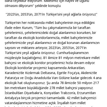
daha teşekkür ediyorum. Milletimiz için hayırlı ve uğurlu
olmasını diliyorum” şeklinde konuştu.
“2023’ün, 2053’ün, 2071’in Türkiye’sini yeşil ağlarla örüyoruz”
Türkiye’nin her noktasında millet bahçelerinin inşa edildiğini
ifade eden Kurum, “Tüm bu çalışmalarımızla bir taraftan
şehirlerimizi, şehirlerimizdeki doğal alanlarımızı korurken, bir
taraftan da ekolojik koridorlarımızla, millet bahçelerimizle
şehirlerimizde yeşil alanlarımızı ve doğal korunan alanlarımızın
sayısını ve miktarını artırıyor, 2023’ün, 2053’ün, 2071’in
Türkiye’sini yeşil ağlarla örüyoruz. Cumhurbaşkanımızın
müjdesiyle başlattığımız; 81 ilimize 81 milyon metrekare millet
bahçesi ve ekolojik koridor projelerimiz hızla devam ediyor.
Ekolojik koridorlar projemiz kapsamında Ankara’dan;
Karadeniz’de Kızılırmak Deltasına, Ege’de Foça’ya, Akdeniz’de
Patara’ya ve Doğu Anadolu’da Van Gölüne kadar gidecek 4 ana
ekolojik hat oluşturuyoruz. Şu anda 78 ilimizde 50 milyon 217
bin metrekare büyüklüğünde 278 millet bahçesi yapıyoruz.
İstanbul’dan Diyarbakır’a, Konya’dan Trabzon’a, Erzurum’dan
Antalya’ya birçok projemizi tamamladık. 42 millet bahçemizi
vatandaşlarımızın hizmetine açtık. İnşallah tüm millet