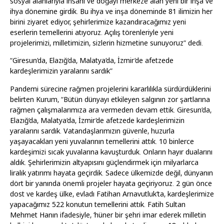
sosyal alanlarıyla insanı ve doğayı merkeze alan yeni bir inşa ve
ihya dönemine girdik. Bu ihya ve inşa döneminde 81 ilimizin her
birini ziyaret ediyor, şehirlerimize kazandıracağımız yeni
eserlerin temellerini atıyoruz. Açılış törenleriyle yeni
projelerimizi, milletimizin, sizlerin hizmetine sunuyoruz” dedi.
“Giresun’da, Elazığ’da, Malatya’da, İzmir’de afetzede
kardeşlerimizin yaralarını sardık”
Pandemi sürecine rağmen projelerini kararlılıkla sürdürdüklerini
belirten Kurum, “Bütün dünyayı etkileyen salgının zor şartlarına
rağmen çalışmalarımıza ara vermeden devam ettik. Giresun’da,
Elazığ’da, Malatya’da, İzmir’de afetzede kardeşlerimizin
yaralarını sardık. Vatandaşlarımızın güvenle, huzurla
yaşayacakları yeni yuvalarının temellerini attık. 10 binlerce
kardeşimizi sıcak yuvalarına kavuşturduk. Onların hayır dualarını
aldık. Şehirlerimizin altyapısını güçlendirmek için milyarlarca
liralık yatırımı hayata geçirdik. Sadece ülkemizde değil, dünyanın
dört bir yanında önemli projeler hayata geçiriyoruz. 2 gün önce
dost ve kardeş ülke, evladı Fatihan Arnavutluk’ta, kardeşlerimize
yapacağımız 522 konutun temellerini attık. Fatih Sultan
Mehmet Hanın ifadesiyle, ‘hüner bir şehri imar ederek milletin