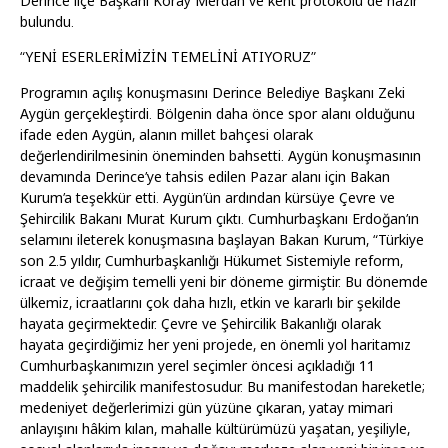
Derince ilçe Başkanı Koray Merdan ve kent protokolü de hazır
bulundu.
“YENİ ESERLERİMİZİN TEMELİNİ ATIYORUZ”
Programın açılış konuşmasını Derince Belediye Başkanı Zeki
Aygün gerçekleştirdi. Bölgenin daha önce spor alanı olduğunu
ifade eden Aygün, alanın millet bahçesi olarak
değerlendirilmesinin öneminden bahsetti. Aygün konuşmasının
devamında Derince’ye tahsis edilen Pazar alanı için Bakan
Kurum’a teşekkür etti. Aygün’ün ardından kürsüye Çevre ve
Şehircilik Bakanı Murat Kurum çıktı. Cumhurbaşkanı Erdoğan’ın
selamını ileterek konuşmasına başlayan Bakan Kurum, “Türkiye
son 2.5 yıldır, Cumhurbaşkanlığı Hükumet Sistemiyle reform,
icraat ve değişim temelli yeni bir döneme girmiştir. Bu dönemde
ülkemiz, icraatlarını çok daha hızlı, etkin ve kararlı bir şekilde
hayata geçirmektedir. Çevre ve Şehircilik Bakanlığı olarak
hayata geçirdiğimiz her yeni projede, en önemli yol haritamız
Cumhurbaşkanımızın yerel seçimler öncesi açıkladığı 11
maddelik şehircilik manifestosudur. Bu manifestodan hareketle;
medeniyet değerlerimizi gün yüzüne çıkaran, yatay mimari
anlayışını hâkim kılan, mahalle kültürümüzü yaşatan, yeşiliyle,