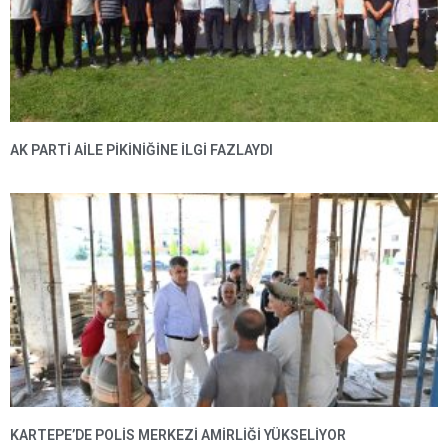
AK PARTI AILE PIKINIĞINE İLGI FAZLAYDI
KARTEPE’DE POLIS MERKEZI AMIRLIĞI YÜKSELIYOR