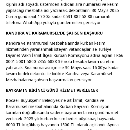
kişinin adı-soyadı, sistemden aldıkları sıra numarası ve kesim
yapılacağı mezbaha adı yazılarak, dekontlarını 30 Mayıs 2025
Cuma günü saat 17.30’a kadar 0531 882 58 88 numaralı
telefona WhatsApp yoluyla göndermeleri gerekiyor.
KANDIRA VE KARAMÜRSEL’DE ŞAHSEN BAŞVURU
Kandıra ve Karamürsel Mezbahalarında kurban kesim
hizmetinden yararlanmak isteyen vatandaşlar ise Türkiye
Diyanet Vakfı İzmit İlçesi Kurban Komisyonu adına açılan TR66
0001 5001 5800 7355 6838 39 nolu hesaba kesim ücretini
yatıracak. Sıra numarası için ise 30 Mayıs saat 16.00’ya kadar
kesim bedeli dekontu ile birlikte Kandıra veya Karamürsel
Mezbahalarına şahsen başvurmaları gerekiyor.
BAYRAMIN BİRİNCİ GÜNÜ HİZMET VERİLECEK
Kocaeli Büyükşehir Belediyesi’ne ait İzmit, Kandıra ve
Karamürsel mezbahalarında Kurban Bayramı Komisyon
kararları doğrultusunda sadece bayramın birinci günü hizmet
verilecek. 2025 yılı kurban kesim bedeli büyükbaş hayvanda
6000 TL küçükbaş hayvanda 1500 TL olarak açıklandı. Ayrıca