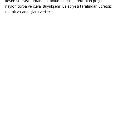
kesim sonrası kurbana ait bölümler için gerekli olan poşet,
naylon torba ve çuval Büyükşehir Belediyesi tarafından ücretsiz
olarak vatandaşlara verilecek.