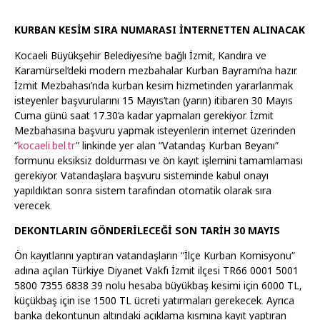
KURBAN KESİM SIRA NUMARASI İNTERNETTEN ALINACAK
Kocaeli Büyükşehir Belediyesi’ne bağlı İzmit, Kandıra ve
Karamürsel’deki modern mezbahalar Kurban Bayramı’na hazır.
İzmit Mezbahası’nda kurban kesim hizmetinden yararlanmak
isteyenler başvurularını 15 Mayıs’tan (yarın) itibaren 30 Mayıs
Cuma günü saat 17.30’a kadar yapmaları gerekiyor. İzmit
Mezbahasına başvuru yapmak isteyenlerin internet üzerinden
“
kocaeli.bel.tr
” linkinde yer alan “Vatandaş Kurban Beyanı”
formunu eksiksiz doldurması ve ön kayıt işlemini tamamlaması
gerekiyor. Vatandaşlara başvuru sisteminde kabul onayı
yapıldıktan sonra sistem tarafından otomatik olarak sıra
verecek.
DEKONTLARIN GÖNDERİLECEĞİ SON TARİH 30 MAYIS
Ön kayıtlarını yaptıran vatandaşların “İlçe Kurban Komisyonu”
adına açılan Türkiye Diyanet Vakfı İzmit ilçesi TR66 0001 5001
5800 7355 6838 39 nolu hesaba büyükbaş kesimi için 6000 TL,
küçükbaş için ise 1500 TL ücreti yatırmaları gerekecek. Ayrıca
banka dekontunun altındaki açıklama kısmına kayıt yaptıran