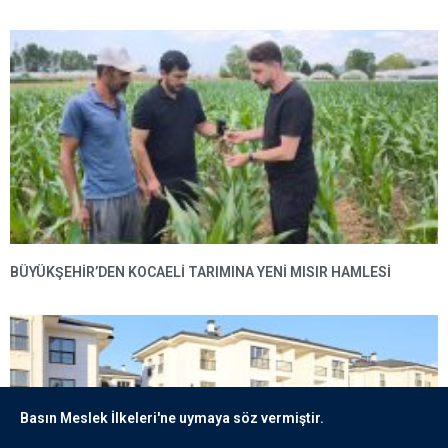
BÜYÜKŞEHIR’DEN KOCAELI TARIMINA YENI MISIR HAMLESI
Basın Meslek İlkeleri'ne uymaya söz vermiştir.