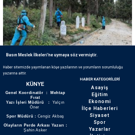
Basın Meslek İlkeleri'ne uymaya söz vermiştir.
ECDADIN IZLERI BÜYÜKŞEHIR’IN HASSASIYETIYLE YAŞATILIYOR
Haber sitemizde yayımlanan köşe yazılarının ve yorumların sorumluluğu
yazarına aittir.
HABER KATEGORILERI
KÜNYE
Asayiş
Genel Koordinatör : Mehtap
Eğitim
Fırat
Ekonomi
Yazı İşleri Müdürü :
Yalçın
Öner
İlçe Haberleri
Siyaset
Spor Müdürü :
Cengiz Akbaş
Spor
Olayların Perde Arkası Yazarı :
Yazarlar
Şahin Asker