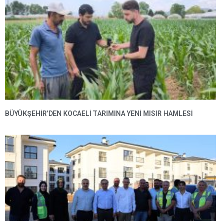
BÜYÜKŞEHIR’DEN KOCAELI TARIMINA YENI MISIR HAMLESI