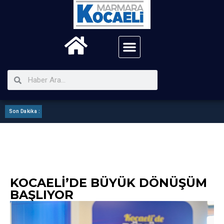
Son Dakika :
Kartepe Mhp ilçe Görev Bölümü Yaptı
KOCAELI’DE BÜYÜK DÖNÜŞÜM
BAŞLIYOR