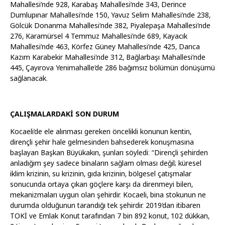
Mahallesi’nde 928, Karabaş Mahallesi’nde 343, Derince
Dumlupınar Mahallesi’nde 150, Yavuz Selim Mahallesi’nde 238,
Gölcük Donanma Mahallesi’nde 382, Piyalepaşa Mahallesi’nde
276, Karamürsel 4 Temmuz Mahallesi’nde 689, Kayacık
Mahallesi’nde 463, Körfez Güney Mahallesi’nde 425, Darıca
Kazım Karabekir Mahallesi’nde 312, Bağlarbaşı Mahallesi’nde
445, Çayırova Yenimahalle’de 286 bağımsız bölümün dönüşümü
sağlanacak.
ÇALIŞMALARDAKİ SON DURUM
Kocaeli’de ele alınması gereken öncelikli konunun kentin,
dirençli şehir hale gelmesinden bahsederek konuşmasına
başlayan Başkan Büyükakın, şunları söyledi: “Dirençli şehirden
anladığım şey sadece binaların sağlam olması değil; küresel
iklim krizinin, su krizinin, gıda krizinin, bölgesel çatışmalar
sonucunda ortaya çıkan göçlere karşı da direnmeyi bilen,
mekanizmaları uygun olan şehirdir. Kocaeli, bina stokunun ne
durumda olduğunun tarandığı tek şehirdir. 2019’dan itibaren
TOKİ ve Emlak Konut tarafından 7 bin 892 konut, 102 dükkan,