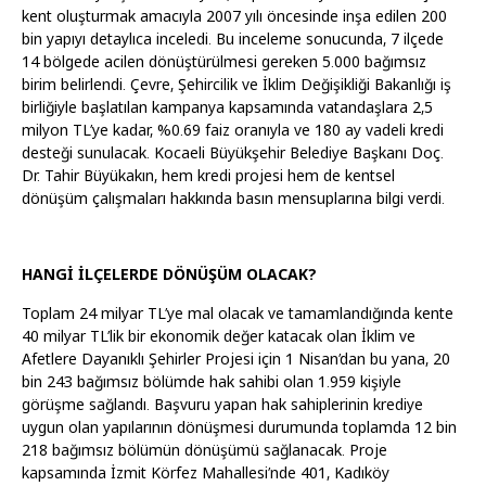
kent oluşturmak amacıyla 2007 yılı öncesinde inşa edilen 200
bin yapıyı detaylıca inceledi. Bu inceleme sonucunda, 7 ilçede
14 bölgede acilen dönüştürülmesi gereken 5.000 bağımsız
birim belirlendi. Çevre, Şehircilik ve İklim Değişikliği Bakanlığı iş
birliğiyle başlatılan kampanya kapsamında vatandaşlara 2,5
milyon TL’ye kadar, %0.69 faiz oranıyla ve 180 ay vadeli kredi
desteği sunulacak. Kocaeli Büyükşehir Belediye Başkanı Doç.
Dr. Tahir Büyükakın, hem kredi projesi hem de kentsel
dönüşüm çalışmaları hakkında basın mensuplarına bilgi verdi.
HANGİ İLÇELERDE DÖNÜŞÜM OLACAK?
Toplam 24 milyar TL’ye mal olacak ve tamamlandığında kente
40 milyar TL’lik bir ekonomik değer katacak olan İklim ve
Afetlere Dayanıklı Şehirler Projesi için 1 Nisan’dan bu yana, 20
bin 243 bağımsız bölümde hak sahibi olan 1.959 kişiyle
görüşme sağlandı. Başvuru yapan hak sahiplerinin krediye
uygun olan yapılarının dönüşmesi durumunda toplamda 12 bin
218 bağımsız bölümün dönüşümü sağlanacak. Proje
kapsamında İzmit Körfez Mahallesi’nde 401, Kadıköy