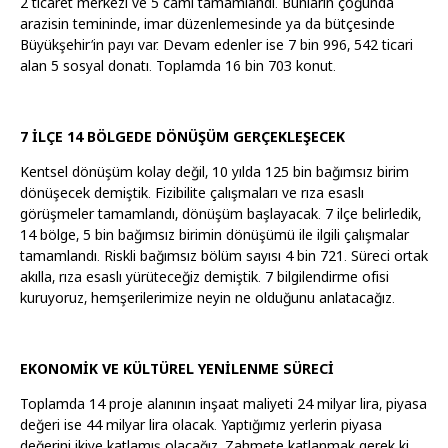
2 ticaret merkezi ve 5 cami tamamlandı. Bunların çoğunda
arazisin temininde, imar düzenlemesinde ya da bütçesinde
Büyükşehir’in payı var. Devam edenler ise 7 bin 996, 542 ticari
alan 5 sosyal donatı. Toplamda 16 bin 703 konut.
7 İLÇE 14 BÖLGEDE DÖNÜŞÜM GERÇEKLEŞECEK
Kentsel dönüşüm kolay değil, 10 yılda 125 bin bağımsız birim
dönüşecek demiştik. Fizibilite çalışmaları ve rıza esaslı
görüşmeler tamamlandı, dönüşüm başlayacak. 7 ilçe belirledik,
14 bölge, 5 bin bağımsız birimin dönüşümü ile ilgili çalışmalar
tamamlandı. Riskli bağımsız bölüm sayısı 4 bin 721. Süreci ortak
akılla, rıza esaslı yürüteceğiz demiştik. 7 bilgilendirme ofisi
kuruyoruz, hemşerilerimize neyin ne olduğunu anlatacağız.
EKONOMİK VE KÜLTÜREL YENİLENME SÜRECİ
Toplamda 14 proje alanının inşaat maliyeti 24 milyar lira, piyasa
değeri ise 44 milyar lira olacak. Yaptığımız yerlerin piyasa
değerini ikiye katlamış olacağız. Zahmete katlanmak gerek ki