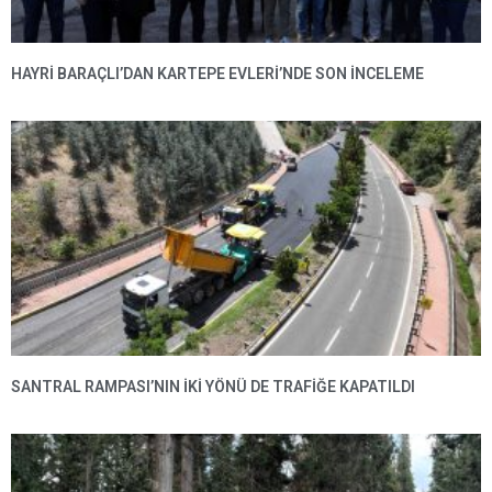
HAYRI BARAÇLI’DAN KARTEPE EVLERI’NDE SON INCELEME
SANTRAL RAMPASI’NIN IKI YÖNÜ DE TRAFIĞE KAPATILDI