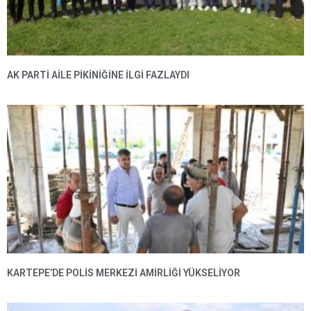
AK PARTI AILE PIKINIĞINE İLGI FAZLAYDI
KARTEPE’DE POLIS MERKEZI AMIRLIĞI YÜKSELIYOR