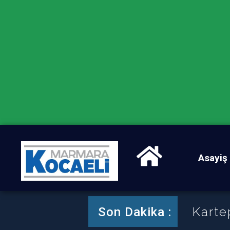
Asayiş
Ak Par
Son Dakika :