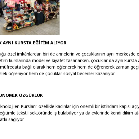
 AYNI KURSTA EĞİTİM ALIYOR
u özel imkânlardan biri de annelerin ve çocuklarının aynı merkezde eğ
etim kurslarında model ve kıyafet tasarlarken, çocuklar da aynı kursta 
 müfredata bağlı olarak hem eğlenerek hem de öğrenerek zaman geçir
ek öğreniyor hem de çocuklar sosyal beceriler kazanıyor.
KONOMİK ÖZGÜRLÜK
olojileri Kursları” özellikle kadınlar için önemli bir istihdam kapısı açı
ı eğitimle tekstil sektöründe iş bulabiliyor ya da evlerinde kendi dikim at
atkı sağlıyor.