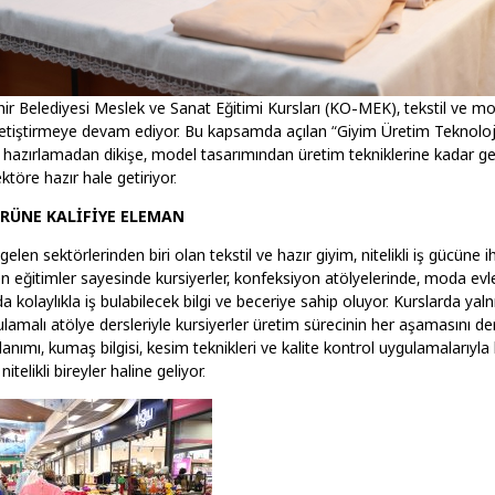
ir Belediyesi Meslek ve Sanat Eğitimi Kursları (KO-MEK), tekstil ve 
 yetiştirmeye devam ediyor. Bu kapsamda açılan “Giyim Üretim Teknolojil
p hazırlamadan dikişe, model tasarımından üretim tekniklerine kadar ge
ktöre hazır hale getiriyor.
ÖRÜNE KALİFİYE ELEMAN
elen sektörlerinden biri olan tekstil ve hazır giyim, nitelikli iş gücüne i
n eğitimler sayesinde kursiyerler, konfeksiyon atölyelerinde, moda ev
da kolaylıkla iş bulabilecek bilgi ve beceriye sahip oluyor. Kurslarda yalnı
ulamalı atölye dersleriyle kursiyerler üretim sürecinin her aşamasını de
lanımı, kumaş bilgisi, kesim teknikleri ve kalite kontrol uygulamalarıyla 
telikli bireyler haline geliyor.