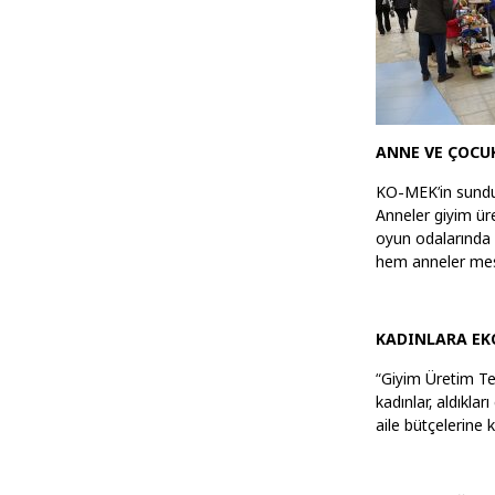
ANNE VE ÇOCUK
KO-MEK’in sunduğ
Anneler giyim ür
oyun odalarında
hem anneler mesl
KADINLARA E
“Giyim Üretim Tekn
kadınlar, aldıklar
aile bütçelerine k