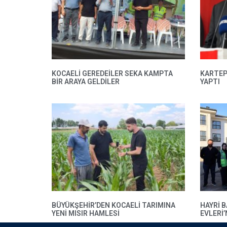
KOCAELİ GEREDEİLER SEKA KAMPTA
KARTEP
BİR ARAYA GELDİLER
YAPTI
BÜYÜKŞEHIR’DEN KOCAELI TARIMINA
HAYRI 
YENI MISIR HAMLESI
EVLERI