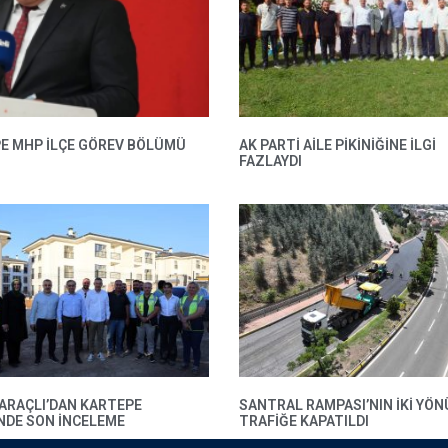
E MHP ILÇE GÖREV BÖLÜMÜ
AK PARTI AILE PIKINIĞINE İLGI
FAZLAYDI
BARAÇLI’DAN KARTEPE
SANTRAL RAMPASI’NIN IKI YÖN
’NDE SON INCELEME
TRAFIĞE KAPATILDI