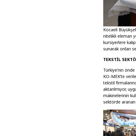
Kocaeli Büyükşeh
nitelikli eleman
kursiyerlere kalı
sunarak onları se
TEKSTİL SEKT
Türkiye’nin önde g
KO-MEK’te verile
tekstil firmaların
aktarılmıyor, uyg
makinelerinin kul
sektörde aranan ni