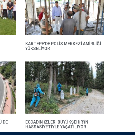
KARTEPE’DE POLIS MERKEZI AMIRLIĞI
YÜKSELIYOR
Ü DE
ECDADIN IZLERI BÜYÜKŞEHIR’IN
HASSASIYETIYLE YAŞATILIYOR