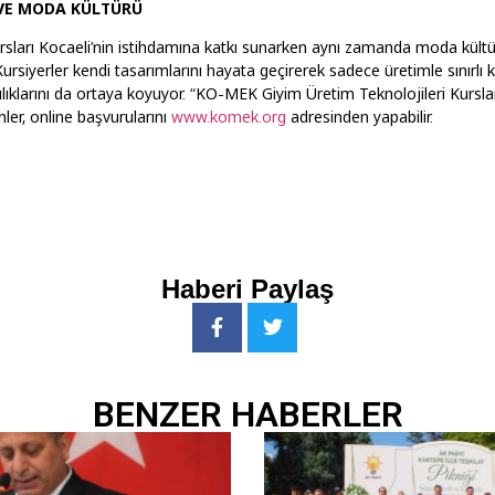
VE MODA KÜLTÜRÜ
sları Kocaeli’nin istihdamına katkı sunarken aynı zamanda moda kült
 Kursiyerler kendi tasarımlarını hayata geçirerek sadece üretimle sınırlı 
ıklarını da ortaya koyuyor. “KO-MEK Giyim Üretim Teknolojileri Kurslar
ler, online başvurularını
www.komek.org
adresinden yapabilir.
Haberi Paylaş
BENZER HABERLER