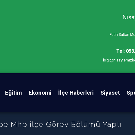
Nisa
Fatih Sultan 
Tel: 053
bilgi@nisaytemizli
Eğitim
Ekonomi
İlçe Haberleri
Siyaset
Sp
ti Aile Pikiniğine İlgi Fazlaydı