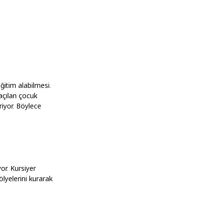
itim alabilmesi.
açılan çocuk
iyor. Böylece
yor. Kursiyer
ölyelerini kurarak