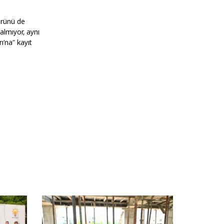
ürünü de
kalmıyor, aynı
ı’na” kayıt