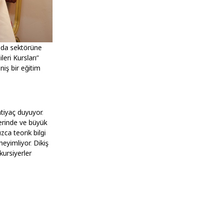
moda sektörüne
eri Kursları”
niş bir eğitim
htiyaç duyuyor.
lerinde ve büyük
zca teorik bilgi
neyimliyor. Dikiş
kursiyerler