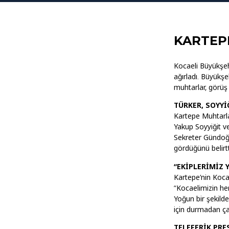
KARTEP
Kocaeli Büyükşeh
ağırladı. Büyükş
muhtarlar, görüş 
TÜRKER, SOYYİ
Kartepe Muhtarla
Yakup Soyyiğit v
Sekreter Gündoğd
gördüğünü belirtt
“EKİPLERİMİZ
Kartepe’nin Koca
“Kocaelimizin he
Yoğun bir şekild
için durmadan çalı
TELEFERİK PRE