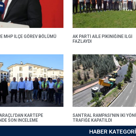
E MHP ILÇE GÖREV BÖLÜMÜ
AK PARTI AILE PIKINIĞINE İLGI
FAZLAYDI
BARAÇLI’DAN KARTEPE
SANTRAL RAMPASI’NIN IKI YÖN
’NDE SON INCELEME
TRAFIĞE KAPATILDI
HABER KATEGORI