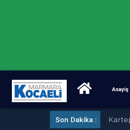
Asayiş
Karte
Son Dakika :