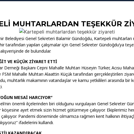
ELI MUHTARLARDAN TEŞEKKÜR ZI
ir Belediyesi Genel Sekreteri Balamir Gündoğdu, Kartepeli muhtarlar
ehir tarafından yapılan çalışmalar için Genel Sekreter Gündoğdu’ya teş
alışverişinde de bulundular.
ĞİT VE KÜÇÜK ZİYARET ETTİ
r Derneği Başkanı Cepni Mahalle Muhtarı Hüseyin Türker, Acısu Maha
e FSM Mahalle Muhtarı Alaattin Küçük tarafından gerçekleştirilen ziyar
u, muhtarlık makamının vatandaşlar ve kamu yetkilileri arasında bir k
i.
 YOĞUN MESAİ HARCIYOR”
eli’nin önemli ilçelerinden biri olduğunu vurgulayan Genel Sekreter G
r köşesine ayırt etmek sizin hizmet götürmeye çalışıyor. Ekiplerimiz h
e çalışıyor. Pandemi döneminde olmamıza rağmen kent halkının ihtiyaç
şıyoruz” ifadelerini kullandı.
STİJ KAZANDIRACAK