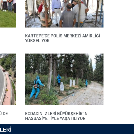
KARTEPE’DE POLIS MERKEZI AMIRLIĞI
YÜKSELIYOR
Ü DE
ECDADIN IZLERI BÜYÜKŞEHIR’IN
HASSASIYETIYLE YAŞATILIYOR
LERI