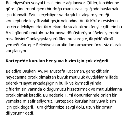
Belediyesi’nin sosyal tesislerinde ağırlanıyor. Çiftler, tercihlerine
göre güne muhteşem bir doğa manzarası eşliğinde başlamak
için Kahvaltı Evi’ni seçebiliyor ya da şık bir akşam yemeği
konseptinde keyifli vakit geçirmek adına Antik Köfte tesislerini
tercih edebiliyor. Her iki mekan da sıcak atmosferiyle çiftlerin bu
özel gününü unutulmaz bir anıya dönüştürüyor. “Belediyemizin
misafirisiniz” anlayışıyla yürütülen bu süreçte, ilk yıldönümü
yemeği Kartepe Belediyesi tarafından tamamen ücretsiz olarak
karşılanıyor.
Kartepe’de kurulan her yuva bizim için çok değerli.
Belediye Başkanı Av. M. Mustafa Kocaman, genç çiftlerin
heyecanına ortak olmaktan büyük mutluluk duyduklarını ifade
ederek “Hayat arkadaşlığının bu ilk ve kıymetli yılında,
çiftlerimizin yanında olduğumuzu hissettirmek ve mutluluklarına
ortak olmak istedik. Bu nedenle 1. Yıl dönümlerinde onları bir
yemekte misafir ediyoruz. Kartepe’de kurulan her yuva bizim
için çok değerli. Tüm çiftlerimize sevgi dolu, uzun bir ömür
diliyorum” dedi.