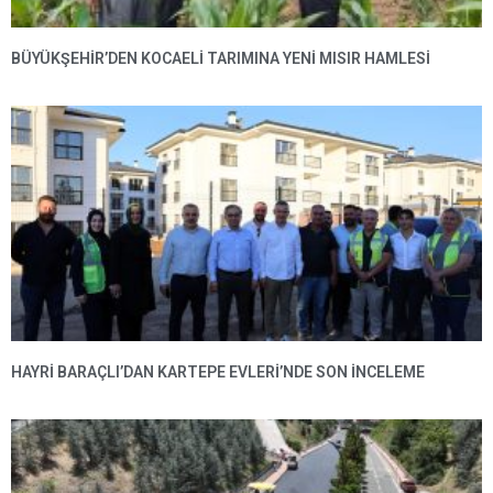
BÜYÜKŞEHIR’DEN KOCAELI TARIMINA YENI MISIR HAMLESI
HAYRI BARAÇLI’DAN KARTEPE EVLERI’NDE SON INCELEME