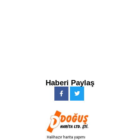
Haberi Paylaş
H
a
l
i
h
a
z
ı
r
h
a
r
i
t
a
y
a
p
ı
m
ı