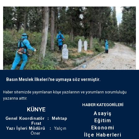
Basın Meslek İlkeleri'ne uymaya söz vermiştir.
ECDADIN IZLERI BÜYÜKŞEHIR’IN HASSASIYETIYLE YAŞATILIYOR
Haber sitemizde yayımlanan köşe yazılarının ve yorumların sorumluluğu
yazarına aittir.
HABER KATEGORILERI
KÜNYE
Asayiş
Genel Koordinatör : Mehtap
Eğitim
Fırat
Ekonomi
Yazı İşleri Müdürü :
Yalçın
Öner
İlçe Haberleri