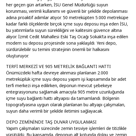
her geçen gün artarken, İSU Genel Müdürlüğü suyun
korunması, verimli kullanımı ve güvenli bir şekilde depolanması
adına proaktif adımlar atıyor. 50 metreküpten 5.000 metreküpe
kadar farklı ölçeklerde birçok içme suyu deposu inşa eden İSU,
bu yatırımlarla suyun sürekliliğini ve kalitesini güvence altına
alıyor. İzmit Cedit Mahallesi Eski Taş Ocağı Sokak’ta inşa edilen
modern su deposu projesinde sona yaklaşıldı. Yeni depo,
sürdürülebilir su temini stratejinin önemli bir halkasını
oluşturuyor.
TERFİ MERKEZİ VE 905 METRELİK BAĞLANTI HATTI
Önümüzdeki hafta devreye alınması planlanan 2.000
metreküplük içme suyu deposu yapım işi kapsamında bir adet
terfi merkezi inşa edilirken, deponun mevcut şebekeye
entegrasyonunu sağlamak amacıyla 905 metre uzunluğunda
içme suyu bağlantı hattı altyapısı da tamamlandı. Bölgenin
topografyasına uygun olarak planlanan bu altyapı çalışmaları,
suyun daha verimli bir şekilde iletimini sağlayacak.
DEPO ZEMİNİNDE TAŞ DUVAR UYGULAMASI
Yapım çalışmaları sürecinde zemin tesviye işlemleri de titizlikle
yürütüldü. Bu kapsamda, deponun alt kotunda dolgu ve zemin