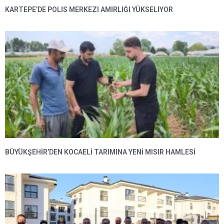
KARTEPE’DE POLIS MERKEZI AMIRLIĞI YÜKSELIYOR
BÜYÜKŞEHIR’DEN KOCAELI TARIMINA YENI MISIR HAMLESI