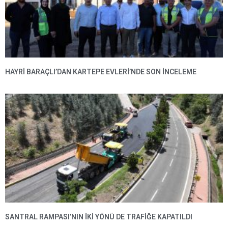
HAYRI BARAÇLI’DAN KARTEPE EVLERI’NDE SON INCELEME
SANTRAL RAMPASI’NIN IKI YÖNÜ DE TRAFIĞE KAPATILDI