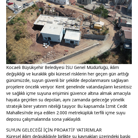
Kocaeli Büyükşehir Belediyesi İSU Genel Müdürlüğü, iklim
değişikliği ve kuraklık gibi küresel risklerin her geçen gün arttığı
günümüzde, suyun güvenli bir şekilde depolanmasını sağlayan
projelere öncelik veriyor. Kent genelinde vatandaşların kesintisiz
ve sağlıklı içme suyuna erişimini güvence altına almak amacıyla
hayata geçirilen su depoları, aynı zamanda geleceğe yönelik
stratejik birer yatırım niteliği taşıyor. Bu kapsamda İzmit Cedit
Mahallesi’nde inşa edilen 2.000 metreküplük terfili içme suyu
deposu çalışmalarında sona yaklaşıldı.
SUYUN GELECEĞİ İÇİN PROAKTİF YATIRIMLAR
Küresel iklim değişikliğiyle birlikte su kaynakları üzerindeki baskı