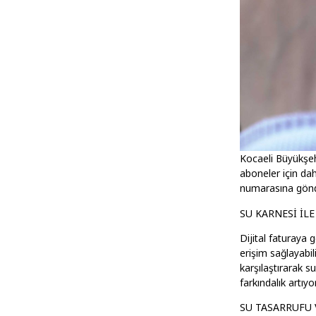
Kocaeli Büyükşeh
aboneler için dah
numarasına gönder
SU KARNESİ İL
Dijital faturaya 
erişim sağlayabil
karşılaştırarak s
farkındalık artıy
SU TASARRUFU 