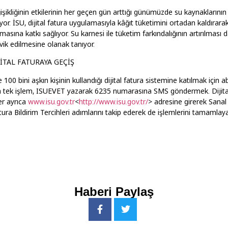
işikliğinin etkilerinin her geçen gün arttığı günümüzde su kaynaklarını
r. İSU, dijital fatura uygulamasıyla kâğıt tüketimini ortadan kaldırar
lmasına katkı sağlıyor. Su karnesi ile tüketim farkındalığının artırılması 
vik edilmesine olanak tanıyor.
JİTAL FATURAYA GEÇİŞ
 100 bini aşkın kişinin kullandığı dijital fatura sistemine katılmak için 
 tek işlem, ISUEVET yazarak 6235 numarasına SMS göndermek. Dijita
er ayrıca
www.isu.gov.tr
<
http://www.isu.gov.tr/
> adresine girerek Sana
ra Bildirim Tercihleri adımlarını takip ederek de işlemlerini tamamlayab
Haberi Paylaş