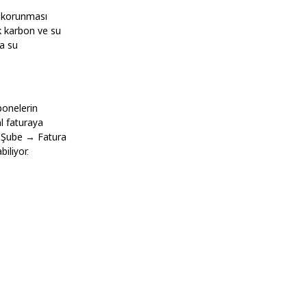
n korunması
ak karbon ve su
da su
abonelerin
l faturaya
l Şube → Fatura
iliyor.