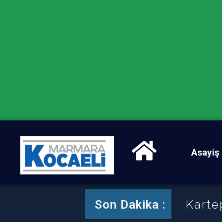
Asayiş
Karte
Son Dakika :