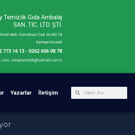
y Temizlik Gıda Ambalaj
SAN. TİC. LTD. ŞTİ.
Mehmet Mah. Demokrasi Cad. No:80/1A
Kartepe Kocaeli
2 773 16 13 - 0262 606 08 78
k.com - nisaytemizlik@hotmail.com.tr
or
Yazarlar
İletişim
yor