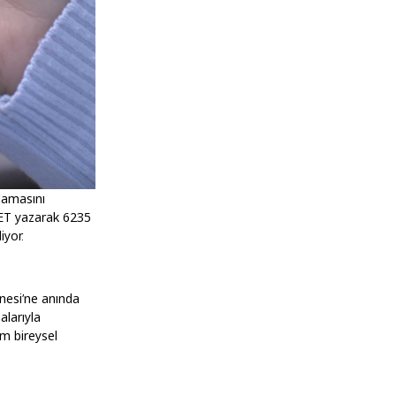
lamasını
EVET yazarak 6235
iyor.
rnesi’ne anında
alarıyla
em bireysel