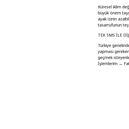
Küresel iklim değ
büyük önem taşıyo
ayak izinin azaltı
tasarrufunun teş
TEK SMS İLE Dİ
Türkiye genelinde
yapması gereken
geçmek isteyenl
İşlemlerim → Fatu