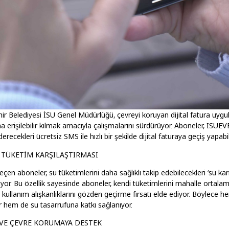
ir Belediyesi İSU Genel Müdürlüğü, çevreyi koruyan dijital fatura uygu
a erişilebilir kılmak amacıyla çalışmalarını sürdürüyor. Aboneler, ISU
ecekleri ücretsiz SMS ile hızlı bir şekilde dijital faturaya geçiş yapabil
E TÜKETİM KARŞILAŞTIRMASI
geçen aboneler, su tüketimlerini daha sağlıklı takip edebilecekleri ‘su ka
iyor. Bu özellik sayesinde aboneler, kendi tüketimlerini mahalle ortalam
u kullanım alışkanlıklarını gözden geçirme fırsatı elde ediyor. Böylece h
or hem de su tasarrufuna katkı sağlanıyor.
VE ÇEVRE KORUMAYA DESTEK