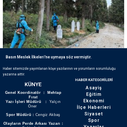
Basın Meslek İlkeleri'ne uymaya söz vermiştir.
ECDADIN IZLERI BÜYÜKŞEHIR’IN HASSASIYETIYLE YAŞATILIYOR
Haber sitemizde yayımlanan köşe yazılarının ve yorumların sorumluluğu
yazarına aittir.
HABER KATEGORILERI
KÜNYE
Asayiş
Genel Koordinatör : Mehtap
Eğitim
Fırat
Ekonomi
Yazı İşleri Müdürü :
Yalçın
Öner
İlçe Haberleri
Siyaset
Spor Müdürü :
Cengiz Akbaş
Spor
Olayların Perde Arkası Yazarı :
Yazarlar