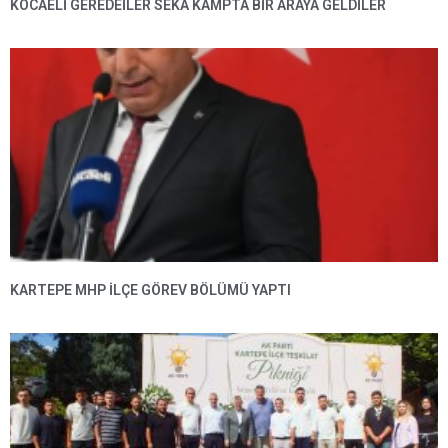
KOCAELİ GEREDEİLER SEKA KAMPTA BİR ARAYA GELDİLER
KARTEPE MHP ILÇE GÖREV BÖLÜMÜ YAPTI