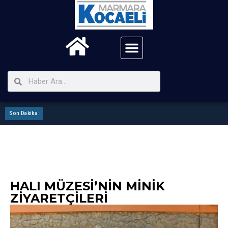
Son Dakika :
Kartepe Mhp ilçe Görev Bölümü Yaptı
HALI MÜZESI’NIN MINIK
ZIYARETÇILERI