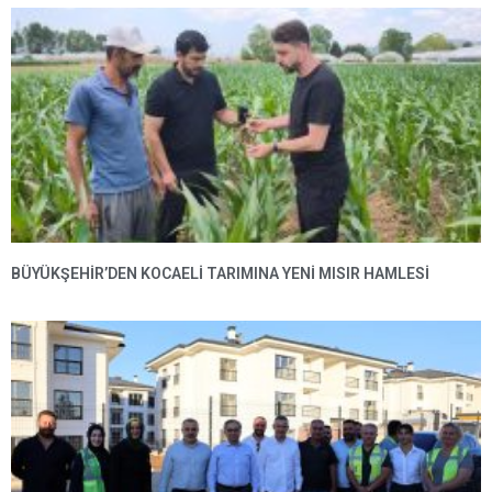
BÜYÜKŞEHIR’DEN KOCAELI TARIMINA YENI MISIR HAMLESI