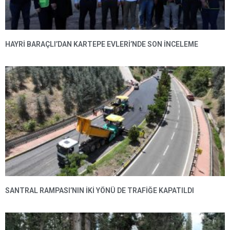
HAYRI BARAÇLI’DAN KARTEPE EVLERI’NDE SON INCELEME
SANTRAL RAMPASI’NIN IKI YÖNÜ DE TRAFIĞE KAPATILDI