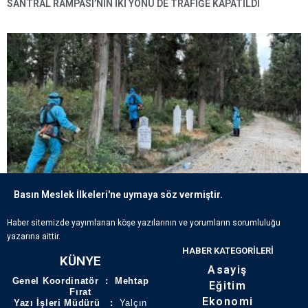
SANTRAL RAMPASI’NIN IKI YÖNÜ DE TRAFIĞE KAPATILDI
Basın Meslek İlkeleri'ne uymaya söz vermiştir.
ECDADIN IZLERI BÜYÜKŞEHIR’IN HASSASIYETIYLE YAŞATILIYOR
Haber sitemizde yayımlanan köşe yazılarının ve yorumların sorumluluğu
yazarına aittir.
HABER KATEGORILERI
KÜNYE
Asayiş
Genel Koordinatör : Mehtap
Eğitim
Fırat
Ekonomi
Yazı İşleri Müdürü :
Yalçın