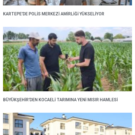
KARTEPE’DE POLIS MERKEZI AMIRLIĞI YÜKSELIYOR
BÜYÜKŞEHIR’DEN KOCAELI TARIMINA YENI MISIR HAMLESI