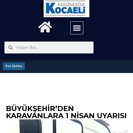
Son Dakika :
Kartepe Mhp ilçe Görev Bölümü Yaptı
BÜYÜKŞEHIR’DEN
KARAVANLARA 1 NISAN UYARISI