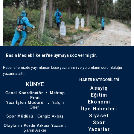
Basın Meslek İlkeleri'ne uymaya söz vermiştir.
ECDADIN IZLERI BÜYÜKŞEHIR’IN HASSASIYETIYLE YAŞATILIYOR
Haber sitemizde yayımlanan köşe yazılarının ve yorumların sorumluluğu
yazarına aittir.
HABER KATEGORILERI
KÜNYE
Asayiş
Genel Koordinatör : Mehtap
Eğitim
Fırat
Ekonomi
Yazı İşleri Müdürü :
Yalçın
Öner
İlçe Haberleri
Siyaset
Spor Müdürü :
Cengiz Akbaş
Spor
Olayların Perde Arkası Yazarı :
Yazarlar
Şahin Asker