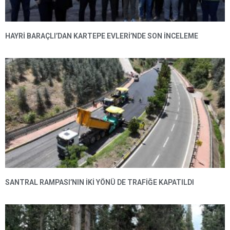
HAYRI BARAÇLI’DAN KARTEPE EVLERI’NDE SON INCELEME
SANTRAL RAMPASI’NIN IKI YÖNÜ DE TRAFIĞE KAPATILDI