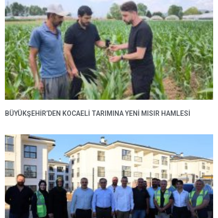
BÜYÜKŞEHIR’DEN KOCAELI TARIMINA YENI MISIR HAMLESI