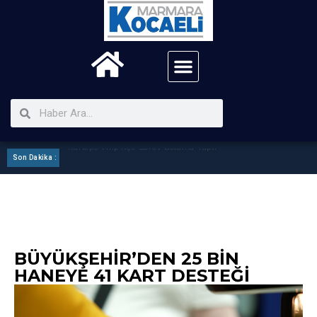
Son Dakika :
Kartepe Mhp ilçe Görev Bölümü Yaptı
BÜYÜKŞEHIR’DEN 25 BIN
HANEYE 41 KART DESTEĞI