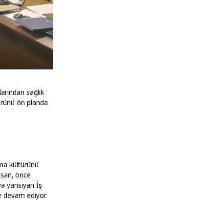
larından sağlık
törünü ön planda
şma kültürünü
nsan, önce
ya yansıyan İş
ye devam ediyor.