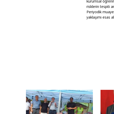
kurumsal öğrenme
risklerin tespiti
Periyodik muayenel
yaklaşımı esas alı