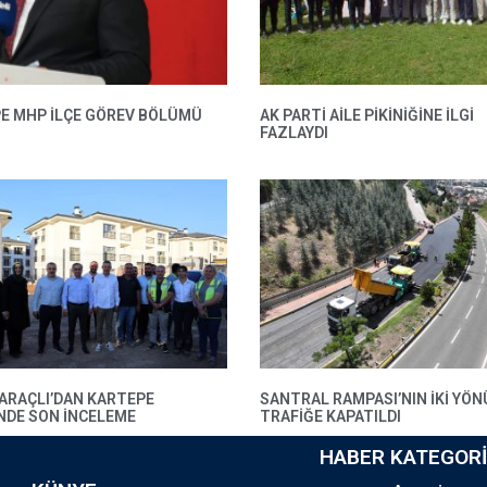
E MHP ILÇE GÖREV BÖLÜMÜ
AK PARTI AILE PIKINIĞINE İLGI
FAZLAYDI
BARAÇLI’DAN KARTEPE
SANTRAL RAMPASI’NIN IKI YÖN
’NDE SON INCELEME
TRAFIĞE KAPATILDI
HABER KATEGORI