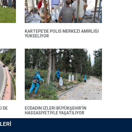
KARTEPE’DE POLIS MERKEZI AMIRLIĞI
YÜKSELIYOR
Ü DE
ECDADIN IZLERI BÜYÜKŞEHIR’IN
HASSASIYETIYLE YAŞATILIYOR
LERI