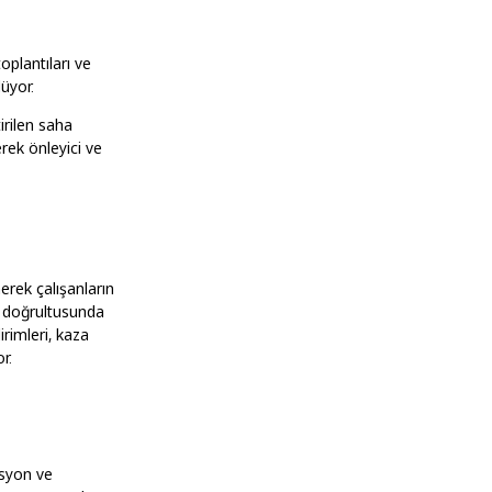
oplantıları ve
üyor.
irilen saha
erek önleyici ve
erek çalışanların
sı doğrultusunda
irimleri, kaza
r.
asyon ve