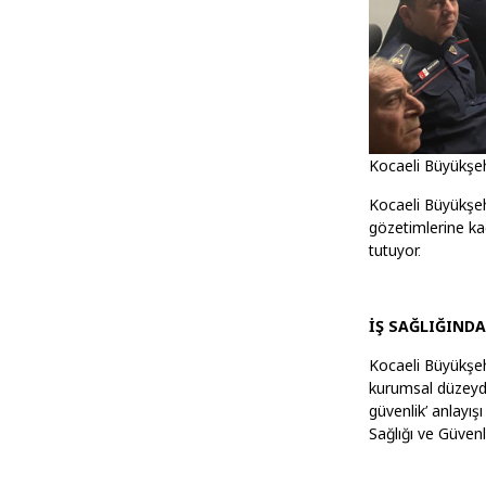
Kocaeli Büyükşehi
Kocaeli Büyükşeh
gözetimlerine ka
tutuyor.
İŞ SAĞLIĞIND
Kocaeli Büyükşeh
kurumsal düzeyde
güvenlik’ anlayı
Sağlığı ve Güvenl