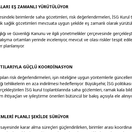
LARI EŞ ZAMANLI YÜRÜTÜLÜYOR
indeki birimlerde saha gözetimleri, risk değerlendirmeleri, İSG Kurul t
lik sağlık gözetimleri mevzuata uygun şekilde eş zamanlı olarak yürütül
ğlığı ve Güvenliği Kanunu ve ilgili yönetmelikler çerçevesinde gerçekleşt
lışma ortamları yerinde inceleniyor, mevcut ve olası riskler tespit edil
r planlanıyor.
TILARIYLA GÜÇLÜ KOORDİNASYON
an risk değerlendirmeleri, işin niteliğine uygun yöntemlerle güncellen
i tehlikelerin en aza indirilmesi hedefleniyor. Büyükşehir, İSG politika
rçekleştirilen İSG kurul toplantılarında saha gözlemleri, ramak kala bild
tim ihtiyaçları ve iyileştirme önerileri bütüncül bir bakış açısıyla ele alınıyo
İMLERİ PLANLI ŞEKİLDE SÜRÜYOR
 sayesinde karar alma süreçleri güçlendirilirken, birimler arası koordin