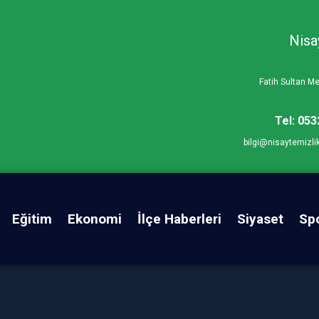
Nisa
Fatih Sultan 
Tel: 053
bilgi@nisaytemizli
Eğitim
Ekonomi
İlçe Haberleri
Siyaset
Sp
pe Mhp ilçe Görev Bölümü Yaptı