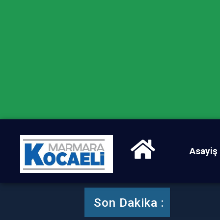
Asayiş
Karte
Son Dakika :