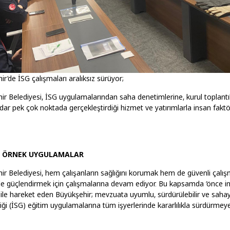
r’de İSG çalışmaları aralıksız sürüyor;
ir Belediyesi, İSG uygulamalarından saha denetimlerine, kurul toplantı
dar pek çok noktada gerçekleştirdiği hizmet ve yatırımlarla insan fak
A ÖRNEK UYGULAMALAR
ir Belediyesi, hem çalışanların sağlığını korumak hem de güvenli çalı
 güçlendirmek için çalışmalarına devam ediyor. Bu kapsamda ‘önce i
şı ile hareket eden Büyükşehir; mevzuata uyumlu, sürdürülebilir ve saha
iği (İSG) eğitim uygulamalarına tüm işyerlerinde kararlılıkla sürdürme