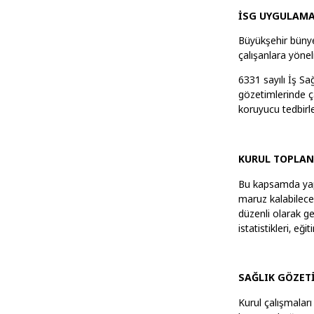
İSG UYGULAMA
Büyükşehir bünyes
çalışanlara yöne
6331 sayılı İş Sa
gözetimlerinde ça
koruyucu tedbirle
KURUL TOPLAN
Bu kapsamda yapıl
maruz kalabileceğ
düzenli olarak ge
istatistikleri, eği
SAĞLIK GÖZET
Kurul çalışmaları