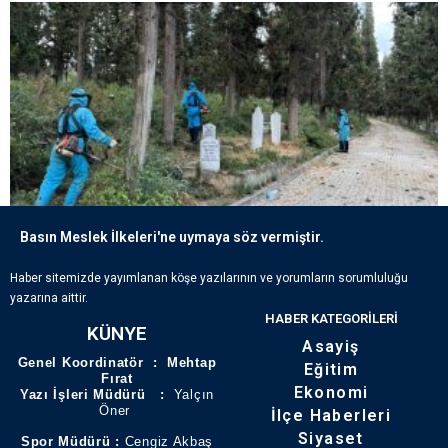
Basın Meslek İlkeleri'ne uymaya söz vermiştir.
ECDADIN IZLERI BÜYÜKŞEHIR’IN HASSASIYETIYLE YAŞATILIYOR
Haber sitemizde yayımlanan köşe yazılarının ve yorumların sorumluluğu
yazarına aittir.
HABER KATEGORILERI
KÜNYE
Asayiş
Genel Koordinatör : Mehtap
Eğitim
Fırat
Ekonomi
Yazı İşleri Müdürü :
Yalçın
Öner
İlçe Haberleri
Siyaset
Spor Müdürü :
Cengiz Akbaş