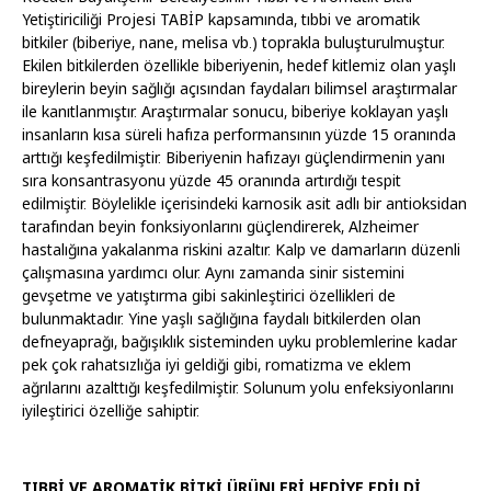
Yetiştiriciliği Projesi TABİP kapsamında, tıbbi ve aromatik
bitkiler (biberiye, nane, melisa vb.) toprakla buluşturulmuştur.
Ekilen bitkilerden özellikle biberiyenin, hedef kitlemiz olan yaşlı
bireylerin beyin sağlığı açısından faydaları bilimsel araştırmalar
ile kanıtlanmıştır. Araştırmalar sonucu, biberiye koklayan yaşlı
insanların kısa süreli hafıza performansının yüzde 15 oranında
arttığı keşfedilmiştir. Biberiyenin hafızayı güçlendirmenin yanı
sıra konsantrasyonu yüzde 45 oranında artırdığı tespit
edilmiştir. Böylelikle içerisindeki karnosik asit adlı bir antioksidan
tarafından beyin fonksiyonlarını güçlendirerek, Alzheimer
hastalığına yakalanma riskini azaltır. Kalp ve damarların düzenli
çalışmasına yardımcı olur. Aynı zamanda sinir sistemini
gevşetme ve yatıştırma gibi sakinleştirici özellikleri de
bulunmaktadır. Yine yaşlı sağlığına faydalı bitkilerden olan
defneyaprağı, bağışıklık sisteminden uyku problemlerine kadar
pek çok rahatsızlığa iyi geldiği gibi, romatizma ve eklem
ağrılarını azalttığı keşfedilmiştir. Solunum yolu enfeksiyonlarını
iyileştirici özelliğe sahiptir.
TIBBİ VE AROMATİK BİTKİ ÜRÜNLERİ HEDİYE EDİLDİ