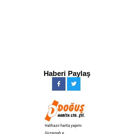
Haberi Paylaş
H
a
l
i
h
a
z
ı
r
h
a
r
i
t
a
y
a
p
ı
m
ı
G
ü
z
e
r
g
a
h
e
t
ü
d
l
e
r
i