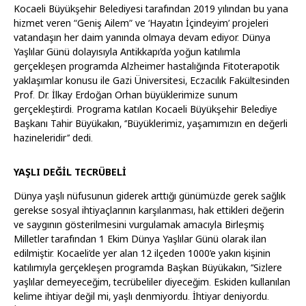
Kocaeli Büyükşehir Belediyesi tarafından 2019 yılından bu yana
hizmet veren “Geniş Ailem” ve ‘Hayatın İçindeyim’ projeleri
vatandaşın her daim yanında olmaya devam ediyor. Dünya
Yaşlılar Günü dolayısıyla Antikkapı’da yoğun katılımla
gerçekleşen programda Alzheimer hastalığında Fitoterapotik
yaklaşımlar konusu ile Gazi Üniversitesi, Eczacılık Fakültesinden
Prof. Dr. İlkay Erdoğan Orhan büyüklerimize sunum
gerçekleştirdi. Programa katılan Kocaeli Büyükşehir Belediye
Başkanı Tahir Büyükakın, ‘’Büyüklerimiz, yaşamımızın en değerli
hazineleridir’’ dedi.
YAŞLI DEĞİL TECRÜBELİ
Dünya yaşlı nüfusunun giderek arttığı günümüzde gerek sağlık
gerekse sosyal ihtiyaçlarının karşılanması, hak ettikleri değerin
ve saygının gösterilmesini vurgulamak amacıyla Birleşmiş
Milletler tarafından 1 Ekim Dünya Yaşlılar Günü olarak ilan
edilmiştir. Kocaeli’de yer alan 12 ilçeden 1000’e yakın kişinin
katılımıyla gerçekleşen programda Başkan Büyükakın, ‘’Sizlere
yaşlılar demeyeceğim, tecrübeliler diyeceğim. Eskiden kullanılan
kelime ihtiyar değil mi, yaşlı denmiyordu. İhtiyar deniyordu.