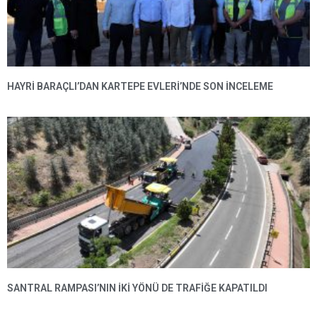
HAYRI BARAÇLI’DAN KARTEPE EVLERI’NDE SON INCELEME
SANTRAL RAMPASI’NIN IKI YÖNÜ DE TRAFIĞE KAPATILDI