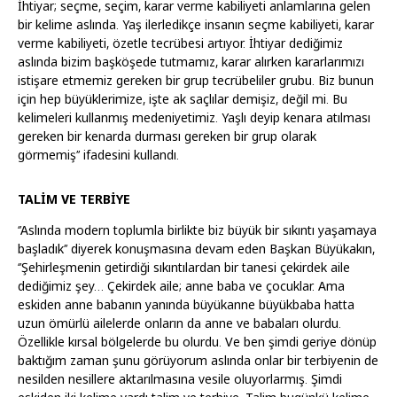
İhtiyar; seçme, seçim, karar verme kabiliyeti anlamlarına gelen
bir kelime aslında. Yaş ilerledikçe insanın seçme kabiliyeti, karar
verme kabiliyeti, özetle tecrübesi artıyor. İhtiyar dediğimiz
aslında bizim başköşede tutmamız, karar alırken kararlarımızı
istişare etmemiz gereken bir grup tecrübeliler grubu. Biz bunun
için hep büyüklerimize, işte ak saçlılar demişiz, değil mi. Bu
kelimeleri kullanmış medeniyetimiz. Yaşlı deyip kenara atılması
gereken bir kenarda durması gereken bir grup olarak
görmemiş’’ ifadesini kullandı.
TALİM VE TERBİYE
‘’Aslında modern toplumla birlikte biz büyük bir sıkıntı yaşamaya
başladık’’ diyerek konuşmasına devam eden Başkan Büyükakın,
‘’Şehirleşmenin getirdiği sıkıntılardan bir tanesi çekirdek aile
dediğimiz şey… Çekirdek aile; anne baba ve çocuklar. Ama
eskiden anne babanın yanında büyükanne büyükbaba hatta
uzun ömürlü ailelerde onların da anne ve babaları olurdu.
Özellikle kırsal bölgelerde bu olurdu. Ve ben şimdi geriye dönüp
baktığım zaman şunu görüyorum aslında onlar bir terbiyenin de
nesilden nesillere aktarılmasına vesile oluyorlarmış. Şimdi