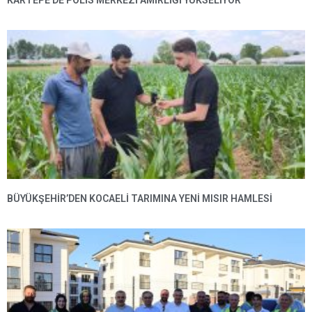
KARTEPE’DE POLIS MERKEZI AMIRLIĞI YÜKSELIYOR
BÜYÜKŞEHIR’DEN KOCAELI TARIMINA YENI MISIR HAMLESI