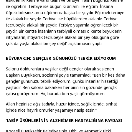
eskiden iki kelime vardı talim ve terbiye. Talim bugünkü kelime
ile öğretim. Terbiye ise bugün ki anlamı ile eğitim. İnsana
öğretebilirsiniz ama eğitmeniz başka bir şeydir. Eğitmek terbiye
ile alakalı bir şeydir. Terbiye ise büyüklerden aktarılır. Terbiye
tecrübeyle alakalı bir şeydir. Terbiye yaşamla öğrenilecek bir
şeydir. Bir kentte insanların terbiyeli olması o kente büyüklerin
ihtiyarların, ihtiyarlık tecrübeyle alakalı bir şey olduğuna göre
çok da yaşla alakalı bir şey değil’’ açıklamasını yaptı.
BÜYÜKAKIN; GENÇLER GÜNÜNÜZÜ TEBRİK EDİYORUM
Salonu dolduranlara yaşlılar değil gençler olarak seslenen
Başkan Büyükakın, sözlerini şöyle tamamladı; ‘’Ben bir kez daha
gençler gününüzü tebrik ediyorum. Çünkü insanlar hissettiği
yaştadır. Ben salona bakarken her birinizin gözünde gençlik
ışıltısı görüyorum. Hiç burada ben yaşlı görmüyorum.
Allah hepinize ağız tadıyla, huzur içinde, sağlık içinde, sıhhat
içinde nice hayırlı ömürler yaşamayı nasip etsin.’’
TABİP ÜRÜNLERİNİN ALZHEİMER HASTALIĞINA FAYDASI
Kocaeli Büyükşehir Belediyesinin Tıbbi ve Aromatik Bitki