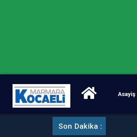
Asayiş
Ak Par
Son Dakika :