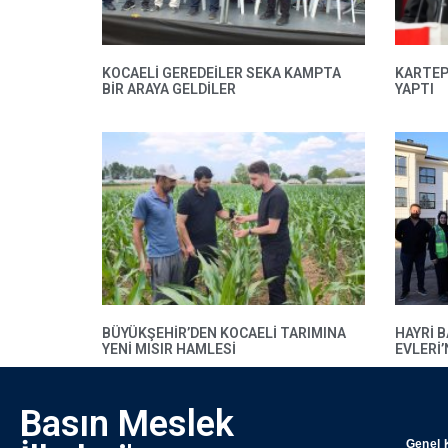
KOCAELİ GEREDEİLER SEKA KAMPTA
KARTEP
BİR ARAYA GELDİLER
YAPTI
BÜYÜKŞEHIR’DEN KOCAELI TARIMINA
HAYRI 
YENI MISIR HAMLESI
EVLERI
Basın Meslek
Genel 