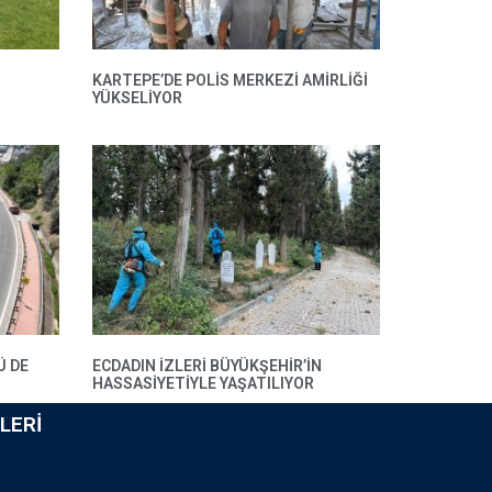
KARTEPE’DE POLIS MERKEZI AMIRLIĞI
YÜKSELIYOR
Ü DE
ECDADIN IZLERI BÜYÜKŞEHIR’IN
HASSASIYETIYLE YAŞATILIYOR
LERI