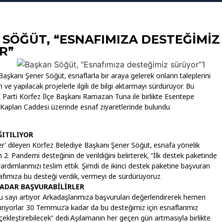
SÖĞÜT, “ESNAFIMIZA DESTEĞIMIZ
R”
aşkanı Şener Söğüt, esnaflarla bir araya gelerek onların taleplerini
n ve yapılacak projelerle ilgili de bilgi aktarmayı sürdürüyor. Bu
arti Körfez İlçe Başkanı Ramazan Tuna ile birlikte Esentepe
Kaplan Caddesi üzerinde esnaf ziyaretlerinde bulundu.
ĞITILIYOR
şler’ dileyen Körfez Belediye Başkanı Şener Söğüt, esnafa yönelik
n 2. Pandemi desteğinin de verildiğini belirterek, “İlk destek paketinde
rdımlarımızı teslim ettik. Şimdi de ikinci destek paketine başvuran
afımıza bu desteği verdik, vermeyi de sürdürüyoruz.
KADAR BAŞVURABİLİRLER
 sayı artıyor. Arkadaşlarımıza başvuruları değerlendirerek hemen
tırıyorlar. 30 Temmuz’a kadar da bu desteğimiz için esnaflarımız
çekleştirebilecek” dedi.Aşılamanın her geçen gün artmasıyla birlikte