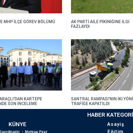
E MHP ILÇE GÖREV BÖLÜMÜ
AK PARTI AILE PIKINIĞINE İLGI
FAZLAYDI
BARAÇLI’DAN KARTEPE
SANTRAL RAMPASI’NIN IKI YÖN
’NDE SON INCELEME
TRAFIĞE KAPATILDI
HABER KATEGORI
KÜNYE
Asayiş
Eğitim
Koordinatör : Mehtap Fırat