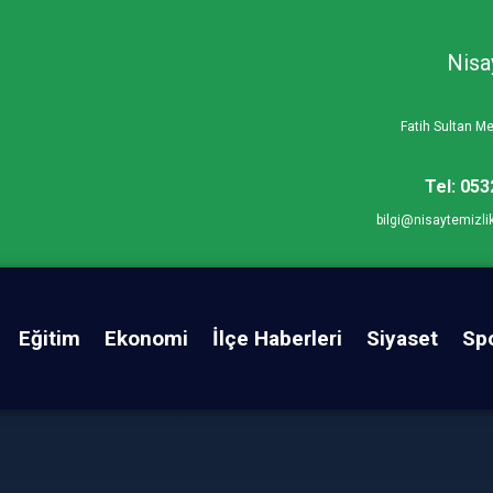
Nisa
Fatih Sultan 
Tel: 053
bilgi@nisaytemizli
Eğitim
Ekonomi
İlçe Haberleri
Siyaset
Sp
ti Aile Pikiniğine İlgi Fazlaydı