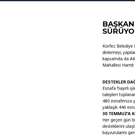
BAŞKAN 
SÜRÜYO
Körfez Belediye B
dinlemeyi, yapıla
kapsamda da AK P
Mahallesi Hamit 
DESTEKLER DA
Esnafa ‘hayırlı i
talepleri toplana
480 esnafımıza ya
yaklaşık 440 esn
30 TEMMUZ’A 
Her geçen gün bu
desteklerini ulaş
başvurularını ger