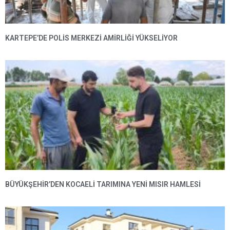
KARTEPE’DE POLIS MERKEZI AMIRLIĞI YÜKSELIYOR
BÜYÜKŞEHIR’DEN KOCAELI TARIMINA YENI MISIR HAMLESI