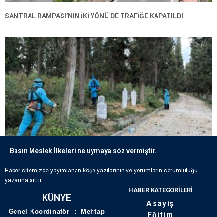
SANTRAL RAMPASI’NIN IKI YÖNÜ DE TRAFIĞE KAPATILDI
Basın Meslek İlkeleri'ne uymaya söz vermiştir.
ECDADIN IZLERI BÜYÜKŞEHIR’IN HASSASIYETIYLE YAŞATILIYOR
Haber sitemizde yayımlanan köşe yazılarının ve yorumların sorumluluğu
yazarına aittir.
HABER KATEGORILERI
KÜNYE
Asayiş
Genel Koordinatör : Mehtap
Eğitim