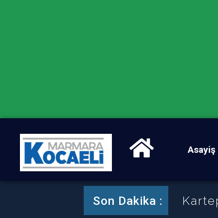
Asayiş
Karte
Son Dakika :