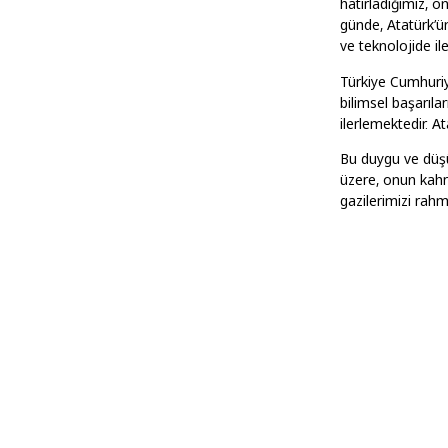
hatırladığımız, o
günde, Atatürk’ün
ve teknolojide il
Türkiye Cumhuriye
bilimsel başarıl
ilerlemektedir. A
Bu duygu ve düşü
üzere, onun kahra
gazilerimizi rah