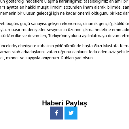
nun gösterdiği hedeflere ulaşma kararlılığımızı tazelediğimiz anlamlı bi
 “Hayatta en hakiki mürşit ilimdir” sözünden ilham alarak, bilimde, sa
erlemenin bir ulusun geleceği için ne kadar önemli olduğunu bir kez da
ti bugün; güçlü sanayisi, gelişen ekonomisi, dinamik gençliği, köklü ün
arıyla, muasır medeniyetler seviyesinin üzerine çıkma hedefine emin adı
tatürk’ün ilke ve devrimleri, Türkiye’nin yolunu aydınlatmaya devam etm
ncelerle; ebediyete irtihalinin yıldönümünde başta Gazi Mustafa Kem
man silah arkadaşlarını, vatan uğruna canlarını feda eden aziz şehitle
met, minnet ve saygıyla anıyorum. Ruhları şad olsun.
Haberi Paylaş