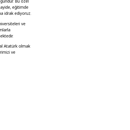
r gündür. Bu özel
nayide, eğitimde
ha idrak ediyoruz.
iversiteleri ve
mlarla
ektedir.
al Atatürk olmak
rimizi ve