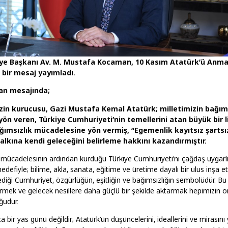
iye Başkanı Av. M. Mustafa Kocaman, 10 Kasım Atatürk’ü Anm
bir mesaj yayımladı.
n mesajında;
in kurucusu, Gazi Mustafa Kemal Atatürk; milletimizin bağıms
n veren, Türkiye Cumhuriyeti’nin temellerini atan büyük bir li
ğımsızlık mücadelesine yön vermiş, “Egemenlik kayıtsız şartsız
halkına kendi geleceğini belirleme hakkını kazandırmıştır.
ş mücadelesinin ardından kurduğu Türkiye Cumhuriyeti’ni çağdaş uygarl
defiyle; bilime, akla, sanata, eğitime ve üretime dayalı bir ulus inşa e
diği Cumhuriyet, özgürlüğün, eşitliğin ve bağımsızlığın sembolüdür. B
irmek ve gelecek nesillere daha güçlü bir şekilde aktarmak hepimizin o
ğudur.
a bir yas günü değildir; Atatürk’ün düşüncelerini, ideallerini ve mirasını