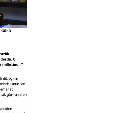
a Günü
ızlık
derdir. O,
 milletindir”
ık düzeyinin
tmiştir. Onun “en
u emaneti
rtak görevi ve en
 yeniden