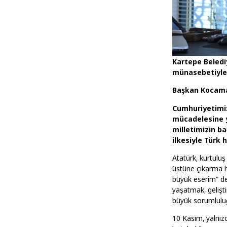
Kartepe Beled
münasebetiyle 
Başkan Kocama
Cumhuriyetimiz
mücadelesine yö
milletimizin ba
ilkesiyle Türk 
Atatürk, kurtulu
üstüne çıkarma he
büyük eserim” de
yaşatmak, gelişt
büyük sorumlulu
10 Kasım, yalnızc