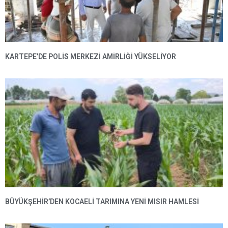
KARTEPE’DE POLIS MERKEZI AMIRLIĞI YÜKSELIYOR
BÜYÜKŞEHIR’DEN KOCAELI TARIMINA YENI MISIR HAMLESI