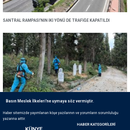
SANTRAL RAMPASI’NIN IKI YÖNÜ DE TRAFIĞE KAPATILDI
Basın Meslek İlkeleri'ne uymaya söz vermiştir.
ECDADIN IZLERI BÜYÜKŞEHIR’IN HASSASIYETIYLE YAŞATILIYOR
Haber sitemizde yayımlanan köşe yazılarının ve yorumların sorumluluğu
yazarına aittir.
HABER KATEGORILERI
KÜNYE