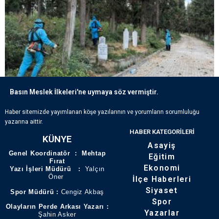
Basın Meslek İlkeleri'ne uymaya söz vermiştir.
ECDADIN IZLERI BÜYÜKŞEHIR’IN HASSASIYETIYLE YAŞATILIYOR
Haber sitemizde yayımlanan köşe yazılarının ve yorumların sorumluluğu
yazarına aittir.
HABER KATEGORILERI
KÜNYE
Asayiş
Genel Koordinatör : Mehtap
Eğitim
Fırat
Ekonomi
Yazı İşleri Müdürü :
Yalçın
Öner
İlçe Haberleri
Siyaset
Spor Müdürü :
Cengiz Akbaş
Spor
Olayların Perde Arkası Yazarı :
Yazarlar
Şahin Asker