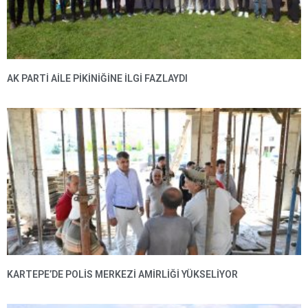
AK PARTI AILE PIKINIĞINE İLGI FAZLAYDI
KARTEPE’DE POLIS MERKEZI AMIRLIĞI YÜKSELIYOR