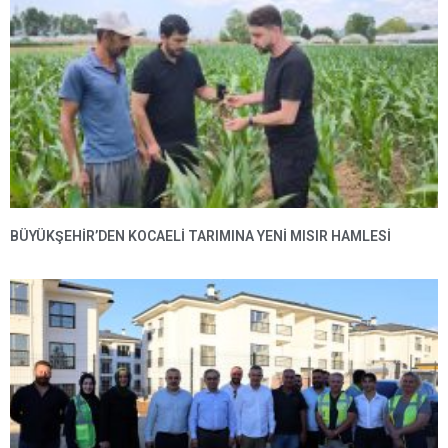
BÜYÜKŞEHIR’DEN KOCAELI TARIMINA YENI MISIR HAMLESI