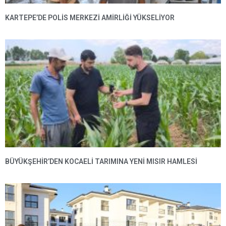
KARTEPE’DE POLIS MERKEZI AMIRLIĞI YÜKSELIYOR
BÜYÜKŞEHIR’DEN KOCAELI TARIMINA YENI MISIR HAMLESI