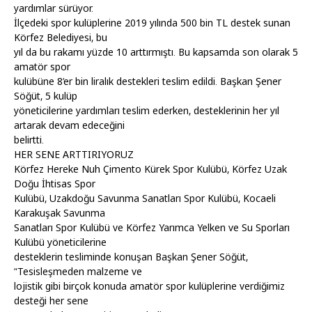
yardımlar sürüyor.
İlçedeki spor kulüplerine 2019 yılında 500 bin TL destek sunan
Körfez Belediyesi, bu
yıl da bu rakamı yüzde 10 arttırmıştı. Bu kapsamda son olarak 5
amatör spor
kulübüne 8’er bin liralık destekleri teslim edildi. Başkan Şener
Söğüt, 5 kulüp
yöneticilerine yardımları teslim ederken, desteklerinin her yıl
artarak devam edeceğini
belirtti.
HER SENE ARTTIRIYORUZ
Körfez Hereke Nuh Çimento Kürek Spor Kulübü, Körfez Uzak
Doğu İhtisas Spor
Kulübü, Uzakdoğu Savunma Sanatları Spor Kulübü, Kocaeli
Karakuşak Savunma
Sanatları Spor Kulübü ve Körfez Yarımca Yelken ve Su Sporları
Kulübü yöneticilerine
desteklerin tesliminde konuşan Başkan Şener Söğüt,
“Tesisleşmeden malzeme ve
lojistik gibi birçok konuda amatör spor kulüplerine verdiğimiz
desteği her sene