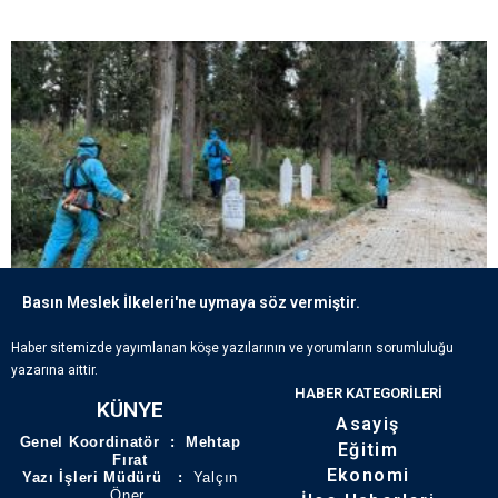
Basın Meslek İlkeleri'ne uymaya söz vermiştir.
ECDADIN IZLERI BÜYÜKŞEHIR’IN HASSASIYETIYLE YAŞATILIYOR
Haber sitemizde yayımlanan köşe yazılarının ve yorumların sorumluluğu
yazarına aittir.
HABER KATEGORILERI
KÜNYE
Asayiş
Genel Koordinatör : Mehtap
Eğitim
Fırat
Ekonomi
Yazı İşleri Müdürü :
Yalçın
Öner