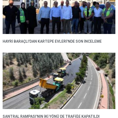
HAYRI BARAÇLI’DAN KARTEPE EVLERI’NDE SON INCELEME
SANTRAL RAMPASI’NIN IKI YÖNÜ DE TRAFIĞE KAPATILDI