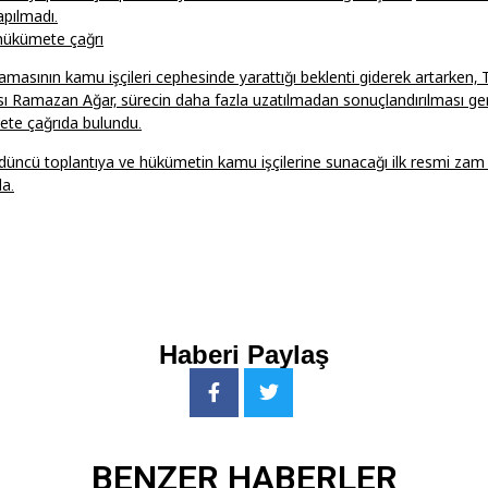
pılmadı.
 hükümete çağrı
masının kamu işçileri cephesinde yarattığı beklenti giderek artarken, 
ı Ramazan Ağar, sürecin daha fazla uzatılmadan sonuçlandırılması ger
ete çağrıda bulundu.
düncü toplantıya ve hükümetin kamu işçilerine sunacağı ilk resmi zam t
a.
Haberi Paylaş
BENZER HABERLER