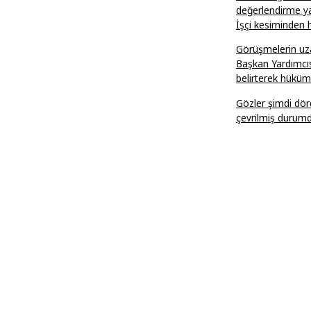
değerlendirme ya
İşçi kesiminden
Görüşmelerin uza
Başkan Yardımcıs
belirterek hüküm
Gözler şimdi dör
çevrilmiş durumd