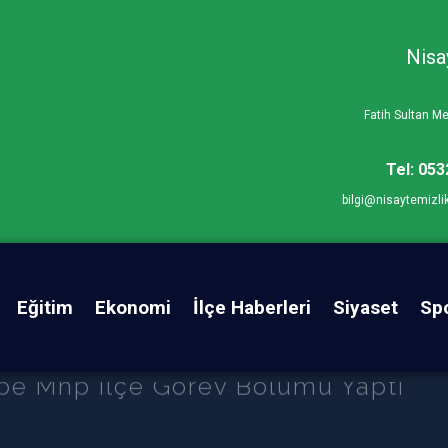
Nisa
Fatih Sultan 
Tel: 053
bilgi@nisaytemizli
Eğitim
Ekonomi
İlçe Haberleri
Siyaset
Sp
pe Mhp ilçe Görev Bölümü Yaptı