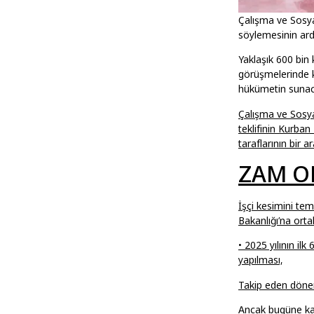
Çalışma ve Sosyal
söylemesinin ard
Yaklaşık 600 bin
görüşmelerinde k
hükümetin sunacağ
Çalışma ve Sosya
teklifinin Kurban
taraflarının bir 
​ZAM O
İşçi kesimini te
Bakanlığı’na ortak
• 2025 yılının il
yapılması,
Takip eden dönem
Ancak bugüne kad