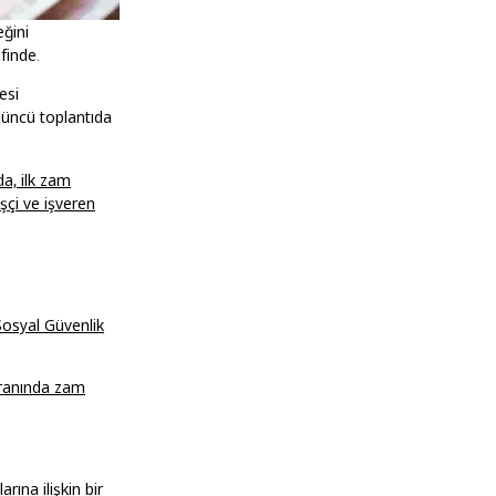
eğini
finde.
esi
düncü toplantıda
a, ilk zam
şçi ve işveren
Sosyal Güvenlik
 oranında zam
ına ilişkin bir