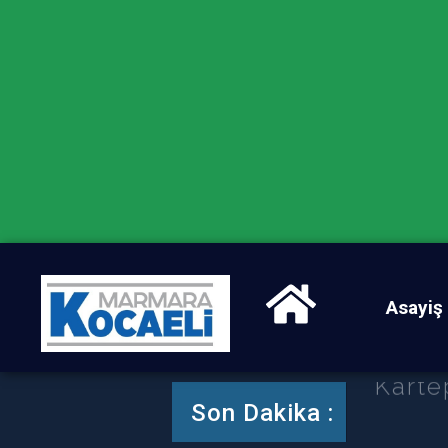
Asayiş
Karte
Son Dakika :