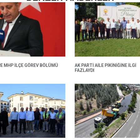
E MHP ILÇE GÖREV BÖLÜMÜ
AK PARTI AILE PIKINIĞINE İLGI
FAZLAYDI