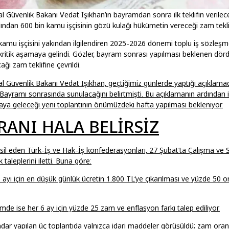
 Güvenlik Bakanı Vedat Işıkhan’ın bayramdan sonra ilk teklifin verilec
ından 600 bin kamu işçisinin gözü kulağı hükümetin vereceği zam tekli
 kamu işçisini yakından ilgilendiren 2025-2026 dönemi toplu iş sözleşm
ritik aşamaya gelindi. Gözler, bayram sonrası yapılması beklenen dör
ı zam teklifine çevrildi.
l Güvenlik Bakanı Vedat Işıkhan, geçtiğimiz günlerde yaptığı açıklamad
 Bayramı sonrasında sunulacağını belirtmişti. Bu açıklamanın ardından i
araya geleceği yeni toplantının önümüzdeki hafta yapılması bekleniyor.
RANI HALA BELİRSİZ
msil eden Türk-İş ve Hak-İş konfederasyonları, 27 Şubat’ta Çalışma ve 
 taleplerini iletti. Buna göre:
k 6 ayı için en düşük günlük ücretin 1.800 TL’ye çıkarılması ve yüzde 50
de ise her 6 ay için yüzde 25 zam ve enflasyon farkı talep ediliyor.
ar yapılan üç toplantıda yalnızca idari maddeler görüşüldü; zam oranlar