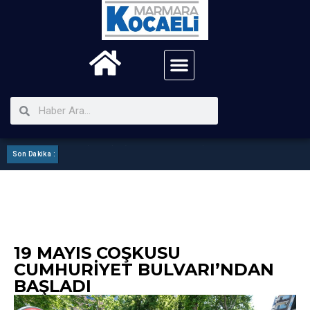
Son Dakika :
Kartepe Mhp ilçe Görev Bölümü Yaptı
19 MAYIS COŞKUSU
CUMHURIYET BULVARI’NDAN
BAŞLADI