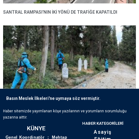
SANTRAL RAMPASI’NIN IKI YÖNÜ DE TRAFIĞE KAPATILDI
Basın Meslek İlkeleri'ne uymaya söz vermiştir.
ECDADIN IZLERI BÜYÜKŞEHIR’IN HASSASIYETIYLE YAŞATILIYOR
Haber sitemizde yayımlanan köşe yazılarının ve yorumların sorumluluğu
yazarına aittir.
HABER KATEGORILERI
KÜNYE
Asayiş
Genel Koordinatör : Mehtap