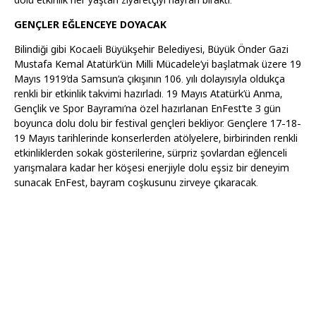
GENÇLER EĞLENCEYE DOYACAK
Bilindiği gibi Kocaeli Büyükşehir Belediyesi, Büyük Önder Gazi
Mustafa Kemal Atatürk’ün Milli Mücadele’yi başlatmak üzere 19
Mayıs 1919’da Samsun’a çıkışının 106. yılı dolayısıyla oldukça
renkli bir etkinlik takvimi hazırladı. 19 Mayıs Atatürk’ü Anma,
Gençlik ve Spor Bayramı’na özel hazırlanan EnFest’te 3 gün
boyunca dolu dolu bir festival gençleri bekliyor. Gençlere 17-18-
19 Mayıs tarihlerinde konserlerden atölyelere, birbirinden renkli
etkinliklerden sokak gösterilerine, sürpriz şovlardan eğlenceli
yarışmalara kadar her köşesi enerjiyle dolu eşsiz bir deneyim
sunacak EnFest, bayram coşkusunu zirveye çıkaracak.