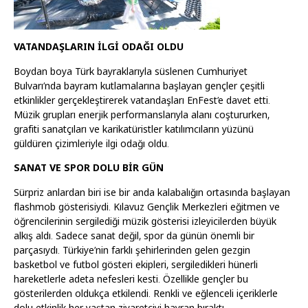
VATANDAŞLARIN İLGİ ODAĞI OLDU
Boydan boya Türk bayraklarıyla süslenen Cumhuriyet
Bulvarı’nda bayram kutlamalarına başlayan gençler çeşitli
etkinlikler gerçekleştirerek vatandaşları EnFest’e davet etti.
Müzik grupları enerjik performanslarıyla alanı coştururken,
grafiti sanatçıları ve karikatüristler katılımcıların yüzünü
güldüren çizimleriyle ilgi odağı oldu.
SANAT VE SPOR DOLU BİR GÜN
Sürpriz anlardan biri ise bir anda kalabalığın ortasında başlayan
flashmob gösterisiydi. Kılavuz Gençlik Merkezleri eğitmen ve
öğrencilerinin sergilediği müzik gösterisi izleyicilerden büyük
alkış aldı. Sadece sanat değil, spor da günün önemli bir
parçasıydı. Türkiye’nin farklı şehirlerinden gelen gezgin
basketbol ve futbol gösteri ekipleri, sergiledikleri hünerli
hareketlerle adeta nefesleri kesti. Özellikle gençler bu
gösterilerden oldukça etkilendi. Renkli ve eğlenceli içeriklerle
dolu etkinlik her yaştan ziyaretçiyi hayran bıraktı.