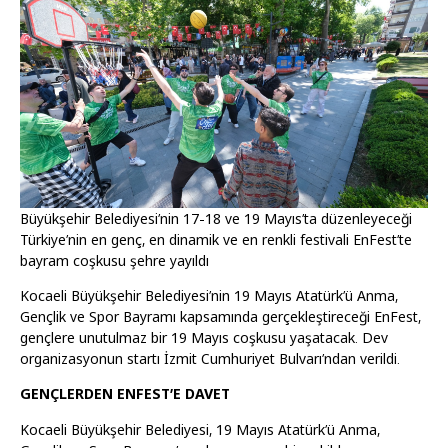
Büyükşehir Belediyesi’nin 17-18 ve 19 Mayıs’ta düzenleyeceği
Türkiye’nin en genç, en dinamik ve en renkli festivali EnFest’te
bayram coşkusu şehre yayıldı
Kocaeli Büyükşehir Belediyesi’nin 19 Mayıs Atatürk’ü Anma,
Gençlik ve Spor Bayramı kapsamında gerçekleştireceği EnFest,
gençlere unutulmaz bir 19 Mayıs coşkusu yaşatacak. Dev
organizasyonun startı İzmit Cumhuriyet Bulvarı’ndan verildi.
GENÇLERDEN ENFEST’E DAVET
Kocaeli Büyükşehir Belediyesi, 19 Mayıs Atatürk’ü Anma,